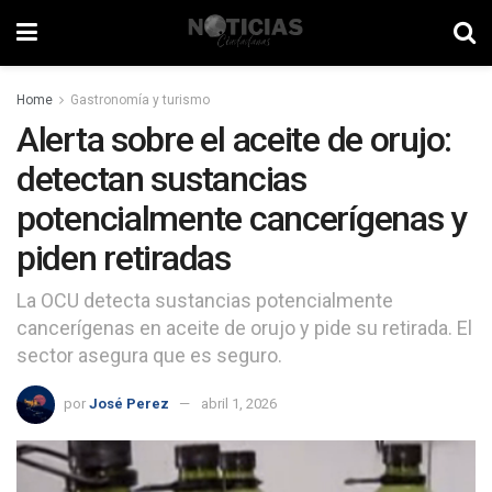
Home
Gastronomía y turismo
Alerta sobre el aceite de orujo:
detectan sustancias
potencialmente cancerígenas y
piden retiradas
La OCU detecta sustancias potencialmente
cancerígenas en aceite de orujo y pide su retirada. El
sector asegura que es seguro.
por
José Perez
abril 1, 2026