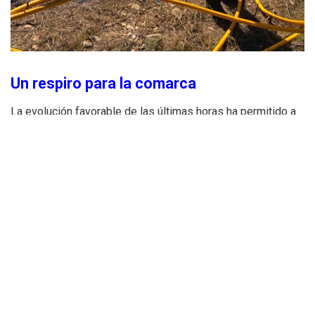
Un respiro para la comarca
La evolución favorable de las últimas horas ha permitido a
los directores de extinción rebajar el nivel de preocupación.
Durante la jornada, la combinación de los medios aéreos —
fundamentales en las zonas de orografía escarpada— y el
incansable trabajo de las brigadas terrestres ha logrado
que el incendio deje de tener frentes activos que amenacen
con expandir el perímetro.
«El incendio ya no progresa de forma libre»
, explicaban
fuentes del operativo, subrayando que la prioridad ahora es
el
«remate y liquidación»
. Esta fase es crítica, ya que el
terreno aún esconde puntos calientes y brasas que, ante