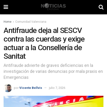
Home
Comunidad Valenciana
Antifraude deja al SESCV
contra las cuerdas y exige
actuar a la Consellería de
Sanitat
Antifraude advierte de graves deficiencias en la
investigación de varias denuncias por mala praxis en
Emergencias
por
Vicente Bellvis
julio 7, 2026