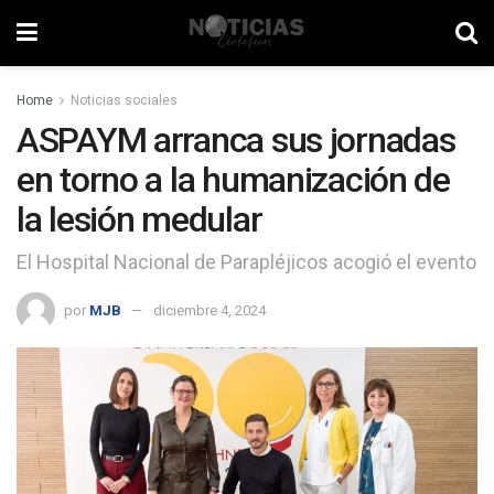
Home
Noticias sociales
ASPAYM arranca sus jornadas
en torno a la humanización de
la lesión medular
El Hospital Nacional de Parapléjicos acogió el evento
por
MJB
diciembre 4, 2024