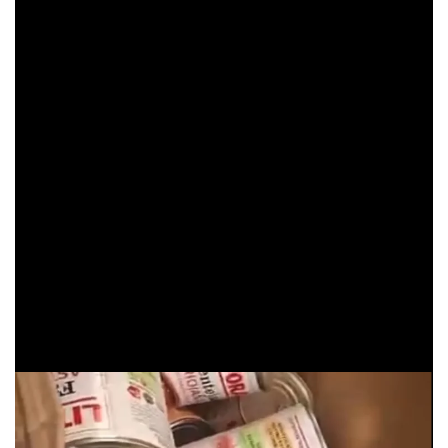
Reventa de donaciones: un acto reprochable
En las últimas semanas, se han detectado casos de
individuos que, tras recibir ayudas en forma de alimentos,
pañales, productos de higiene y otros artículos de primera
necesidad, los han puesto a la venta en plataformas de
internet con fines lucrativos. Esta práctica no solo
contraviene el propósito de las donaciones, destinadas a
aliviar las carencias de los afectados, sino que también
representa una falta de ética y solidaridad en momentos
críticos.
La reventa de productos donados no solo dificulta la labor
de asistencia, sino que también desincentiva futuras
contribuciones de la ciudadanía.