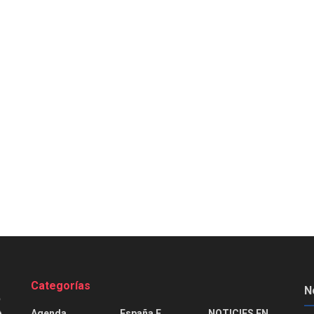
Categorías
N
Agenda
España E
NOTICIES EN