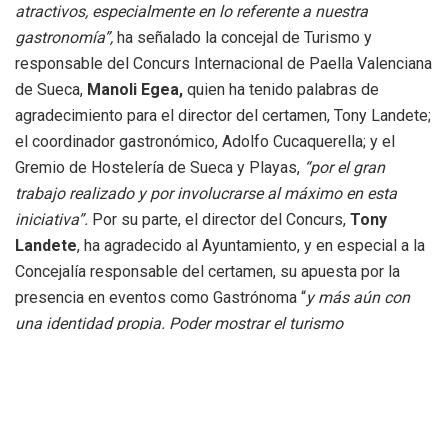
atractivos, especialmente en lo referente a nuestra
gastronomía”,
ha señalado la concejal de Turismo y
responsable del Concurs Internacional de Paella Valenciana
de Sueca,
Manoli Egea,
quien ha tenido palabras de
agradecimiento para el director del certamen, Tony Landete;
el coordinador gastronómico, Adolfo Cucaquerella; y el
Gremio de Hostelería de Sueca y Playas,
“por el gran
trabajo realizado y por involucrarse al máximo en esta
iniciativa”.
Por su parte, el director del Concurs,
Tony
Landete
, ha agradecido al Ayuntamiento, y en especial a la
Concejalía responsable del certamen, su apuesta por la
presencia en eventos como Gastrónoma “
y más aún con
una identidad propia. Poder mostrar el turismo
gastronómico de Sueca y todo lo que nuestra ciudad puede
ofrecer, y darle una mayor visibilidad al Concurs, es algo
muy positivo
”.
Como no podía ser de otra manera, Sueca ha estado