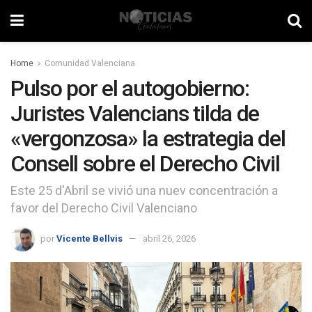
Home
Comunidad Valenciana
Pulso por el autogobierno:
Juristes Valencians tilda de
«vergonzosa» la estrategia del
Consell sobre el Derecho Civil
Este 25 d'Abril se vivió una nuev concentración a
favor del Derecho Civil Valenciano
por
Vicente Bellvis
abril 26, 2026