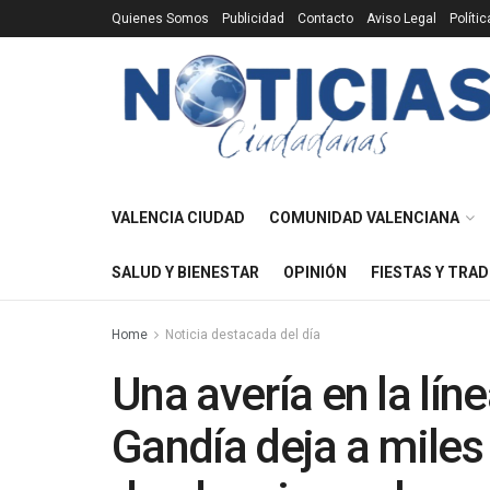
Quienes Somos
Publicidad
Contacto
Aviso Legal
Políti
VALENCIA CIUDAD
COMUNIDAD VALENCIANA
SALUD Y BIENESTAR
OPINIÓN
FIESTAS Y TRAD
Home
Noticia destacada del día
Una avería en la lín
Gandía deja a miles 