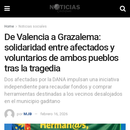
Home
Noticias sociales
De Valencia a Grazalema:
solidaridad entre afectados y
voluntarios de ambos pueblos
tras la tragedia
Dos afectadas por la DANA impulsan una iniciativa
independiente para recaudar fondos y comprar
herramientas destinadas a los vecinos desalojados
en el municipio gaditano
por
MJB
febrero 16, 2026