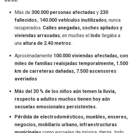
Más de
300.000 personas afectadas
y
230
fallecidos
.,
140.000 vehículos inutilizados
, nunca
recuperados.
Calles anegadas, coches apilados y
viviendas arrasadas
, en muchas el
lodo
llegaba a
una
altura de 2.40 metros
.
Aproximadamente
100.000 viviendas afectadas, con
miles de familias realojadas temporalmente,
1.500
km de carreteras dañadas,
7.500 ascensores
averiados
Más del 30 % de los niños aún temen la lluvia,
respecto a a
dultos muchos tienen hoy aún
secuelas emocionales persistentes.
Pérdida de electrodomésticos, muebles, enseres,
negocios, mobiliario urbano, infraestructuras
municipales
como escuelas de música, danza…todo