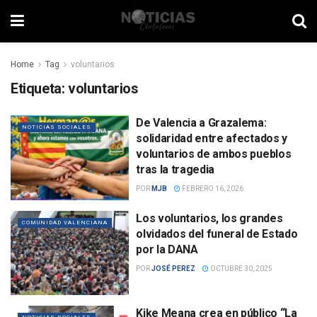
Home
Tag
voluntarios
Etiqueta:
voluntarios
De Valencia a Grazalema:
NOTICIAS SOCIALES
solidaridad entre afectados y
voluntarios de ambos pueblos
tras la tragedia
POR
MJB
FEBRERO 16, 2026
Los voluntarios, los grandes
COMUNIDAD VALENCIANA
olvidados del funeral de Estado
por la DANA
POR
JOSÉ PEREZ
OCTUBRE 30, 2025
Kike Meana crea en público “La