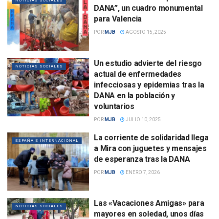
NOTICIAS SOCIALES
DANA”, un cuadro monumental
para Valencia
POR
MJB
AGOSTO 15, 2025
Un estudio advierte del riesgo
NOTICIAS SOCIALES
actual de enfermedades
infecciosas y epidemias tras la
DANA en la población y
voluntarios
POR
MJB
JULIO 10, 2025
La corriente de solidaridad llega
ESPAÑA E INTERNACIONAL
a Mira con juguetes y mensajes
de esperanza tras la DANA
POR
MJB
ENERO 7, 2026
Las «Vacaciones Amigas» para
NOTICIAS SOCIALES
mayores en soledad, unos días