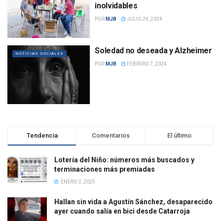
inolvidables
POR
MJB
JULIO 24, 2024
Soledad no deseada y Alzheimer
NOTICIAS SOCIALES
POR
MJB
FEBRERO 7, 2024
Tendencia
Comentarios
El último
Lotería del Niño: números más buscados y
terminaciones más premiadas
ENERO 2, 2025
Hallan sin vida a Agustín Sánchez, desaparecido
ayer cuando salía en bici desde Catarroja