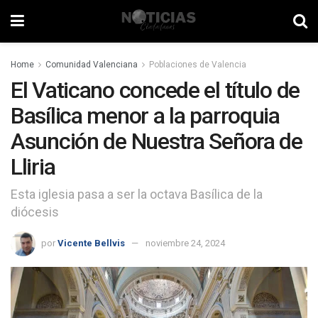
Home
Comunidad Valenciana
Poblaciones de Valencia
El Vaticano concede el título de
Basílica menor a la parroquia
Asunción de Nuestra Señora de
Lliria
Esta iglesia pasa a ser la octava Basílica de la
diócesis
por
Vicente Bellvis
noviembre 24, 2024