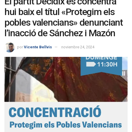
El partit Decidix es concentra
hui baix el títul «Protegim els
pobles valencians» denunciant
l’inacció de Sánchez i Mazón
por
Vicente Bellvis
noviembre 24, 2024