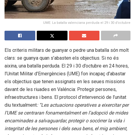
UME: La batalla valenciana perduda el 29 i 30 d’octubre
Els criteris militars de guanyar o pedre una batalla són molt
clars: se guanya quan s’abasten els objectius. Si no és
aixina, una batalla perduda. El 29 i 30 d’octubre en 24 hores,
l’Unitat Militar d’Emergències (UME) fon incapaç d’abastar
els objectius que tenen assignats en les seues missions
davant de les riuades en Valéncia: Protegir persones,
infraestructures i bens. El protocol d’intervenció de l’unitat
diu textualment
: “Les actuacions operatives a eixercitar per
l’UME se centraran fonamentalment en l’adopció de mides
encaminades a salvaguardar, protegir o socórrer la vida i
integritat de les persones i dels seus bens, el mig ambient,