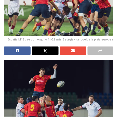
España M18 cae con orgullo 11-32 ante Georgia y se cuelga la plata europea