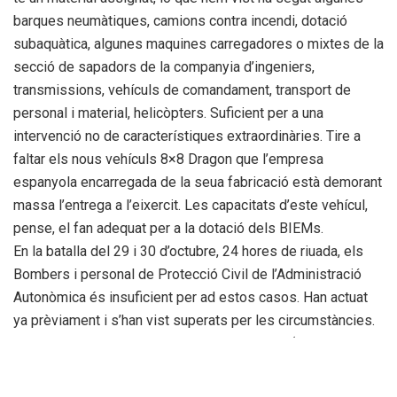
barques neumàtiques, camions contra incendi, dotació
subaquàtica, algunes maquines carregadores o mixtes de la
secció de sapadors de la companyia d’ingeniers,
transmissions, vehículs de comandament, transport de
personal i material, helicòpters. Suficient per a una
intervenció no de característiques extraordinàries. Tire a
faltar els nous vehículs 8×8 Dragon que l’empresa
espanyola encarregada de la seua fabricació està demorant
massa l’entrega a l’eixercit. Les capacitats d’este vehícul,
pense, el fan adequat per a la dotació dels BIEMs.
En la batalla del 29 i 30 d’octubre, 24 hores de riuada, els
Bombers i personal de Protecció Civil de l’Administració
Autonòmica és insuficient per ad estos casos. Han actuat
ya prèviament i s’han vist superats per les circumstàncies.
Per lo matí és cridat a intervindre el BIEM III (Batalló
d’Intervenció en Emergències) de l’UME destacat en la
base Jaume I, se li requerix en la comarca d’Utiel –