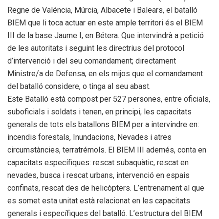
Regne de Valéncia, Múrcia, Albacete i Balears, el batalló
BIEM que li toca actuar en este ample territori és el BIEM
III de la base Jaume I, en Bétera. Que intervindrà a petició
de les autoritats i seguint les directrius del protocol
d’intervenció i del seu comandament; directament
Ministre/a de Defensa, en els mijos que el comandament
del batalló considere, o tinga al seu abast.
Este Batalló està compost per 527 persones, entre oficials,
suboficials i soldats i tenen, en principi, les capacitats
generals de tots els batallons BIEM per a intervindre en:
incendis forestals, Inundacions, Nevades i atres
circumstàncies, terratrémols. El BIEM III ademés, conta en
capacitats específiques: rescat subaquàtic, rescat en
nevades, busca i rescat urbans, intervenció en espais
confinats, rescat des de helicòpters. L’entrenament al que
es somet esta unitat està relacionat en les capacitats
generals i específiques del batalló. L’estructura del BIEM