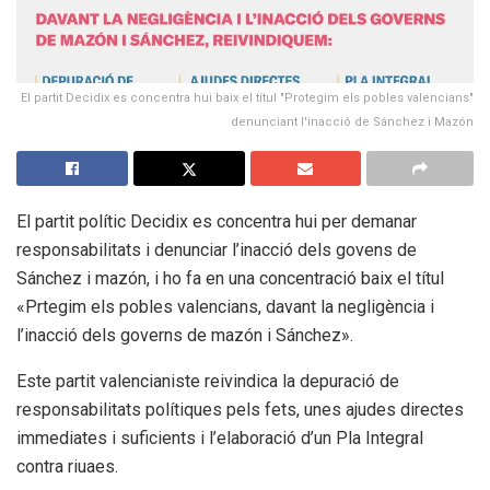
El partit Decidix es concentra hui baix el títul "Protegim els pobles valencians"
denunciant l'inacció de Sánchez i Mazón
El partit polític Decidix es concentra hui per demanar
responsabilitats i denunciar l’inacció dels govens de
Sánchez i mazón, i ho fa en una concentració baix el títul
«Prtegim els pobles valencians, davant la negligència i
l’inacció dels governs de mazón i Sánchez».
Este partit valencianiste reivindica la depuració de
responsabilitats polítiques pels fets, unes ajudes directes
immediates i suficients i l’elaboració d’un Pla Integral
contra riuaes.