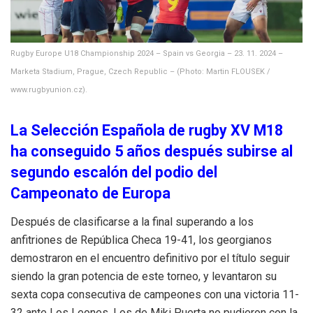
Rugby Europe U18 Championship 2024 – Spain vs Georgia – 23. 11. 2024 –
Marketa Stadium, Prague, Czech Republic – (Photo: Martin FLOUSEK /
www.rugbyunion.cz).
La Selección Española de rugby XV M18
ha conseguido 5 años después subirse al
segundo escalón del podio del
Campeonato de Europa
Después de clasificarse a la final superando a los
anfitriones de República Checa 19-41, los georgianos
demostraron en el encuentro definitivo por el título seguir
siendo la gran potencia de este torneo, y levantaron su
sexta copa consecutiva de campeones con una victoria 11-
32 ante Los Leones. Los de Miki Puerta no pudieron con la