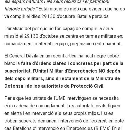
els espais naturals i els seus recursos i el patrimoni
històric-artístic.”
Està missió és més que evident que no es
va complir el dies 29 i 30 d’octubre. Batalla perduda.
L’anàlisis del per qué no fon capaç de complir la seua
missió el 29 i 30 d’octubre se centra en termes militars en:
comandament, material i equip i, preparació i entrenament.
El General Dàvila en un recent artícul ha ficat negre sobre
blanc la
falta d’órdens clares i concretes per part de la
superioritat, l’Unitat Militar d’Emergències NO depén
dels caps militars, sino directament de la Ministra de
Defensa i de les autoritats de Protecció Civil.
Per a que les unitats de l’UME intervinguen se necessita
eixa cadena de comandament. Les autoritats civils fiquen
en alerta i en intervenció els seus propis mijos, i sí es
troben superats demanen l’intervenció de l’eixercit, en este
cas Batallons d’Intervenció en Emergències (BIEMs) En el