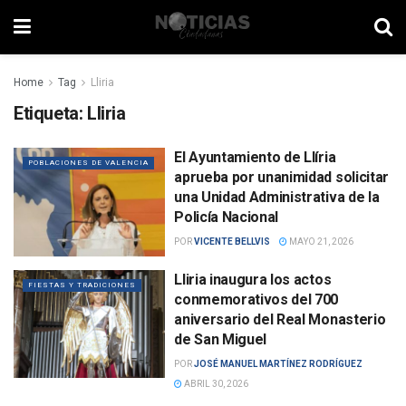
Home
Tag
Lliria
Etiqueta:
Lliria
El Ayuntamiento de Llíria
POBLACIONES DE VALENCIA
aprueba por unanimidad solicitar
una Unidad Administrativa de la
Policía Nacional
POR
VICENTE BELLVIS
MAYO 21, 2026
Lliria inaugura los actos
FIESTAS Y TRADICIONES
conmemorativos del 700
aniversario del Real Monasterio
de San Miguel
POR
JOSÉ MANUEL MARTÍNEZ RODRÍGUEZ
ABRIL 30, 2026