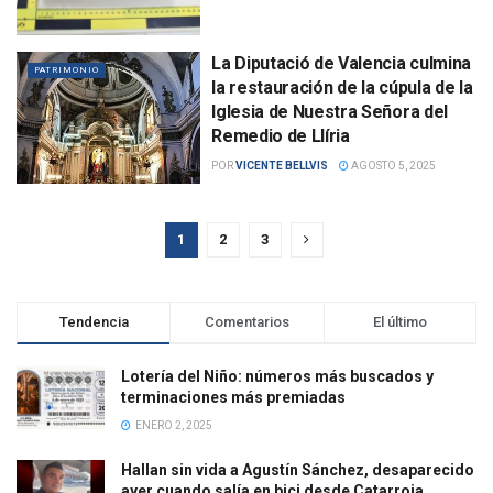
La Diputació de Valencia culmina
PATRIMONIO
la restauración de la cúpula de la
Iglesia de Nuestra Señora del
Remedio de Llíria
POR
VICENTE BELLVIS
AGOSTO 5, 2025
1
2
3
Tendencia
Comentarios
El último
Lotería del Niño: números más buscados y
terminaciones más premiadas
ENERO 2, 2025
Hallan sin vida a Agustín Sánchez, desaparecido
ayer cuando salía en bici desde Catarroja