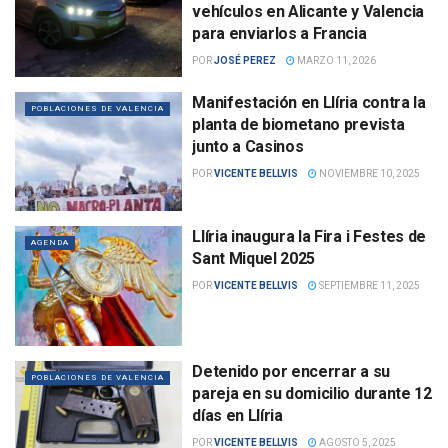
vehículos en Alicante y Valencia
para enviarlos a Francia
POR
JOSÉ PEREZ
MARZO 11, 2026
Manifestación en Llíria contra la
POBLACIONES DE VALENCIA
planta de biometano prevista
junto a Casinos
POR
VICENTE BELLVIS
NOVIEMBRE 10, 2025
Llíria inaugura la Fira i Festes de
AGENDA
Sant Miquel 2025
POR
VICENTE BELLVIS
SEPTIEMBRE 11, 2025
Detenido por encerrar a su
POBLACIONES DE VALENCIA
pareja en su domicilio durante 12
días en Llíria
POR
VICENTE BELLVIS
AGOSTO 5, 2025