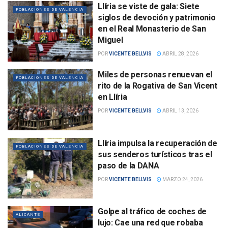
Llíria se viste de gala: Siete
POBLACIONES DE VALENCIA
siglos de devoción y patrimonio
en el Real Monasterio de San
Miguel
POR
VICENTE BELLVIS
ABRIL 28, 2026
Miles de personas renuevan el
POBLACIONES DE VALENCIA
rito de la Rogativa de San Vicent
en Llíria
POR
VICENTE BELLVIS
ABRIL 13, 2026
Llíria impulsa la recuperación de
POBLACIONES DE VALENCIA
sus senderos turísticos tras el
paso de la DANA
POR
VICENTE BELLVIS
MARZO 24, 2026
Golpe al tráfico de coches de
ALICANTE
lujo: Cae una red que robaba