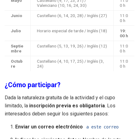
Mayo
Castellano (9, 17, 23, 31) /
11:0
Valenciano (10, 16, 24, 30)
0 h
Junio
Castellano (6, 14, 20, 28) / Inglés (27)
11:0
0 h
Julio
Horario especial de tarde / Inglés (18)
19:
00 h
Septie
Castellano (5, 13, 19, 26) / Inglés (12)
11:0
mbre
0 h
Octub
Castellano (4, 10, 17, 25) / Inglés (3,
11:0
re
24)
0 h
¿Cómo participar?
Dada la naturaleza gratuita de la actividad y el cupo
limitado, la
inscripción previa es obligatoria
. Los
interesados deben seguir los siguientes pasos:
Enviar un correo electrónico
a este correo