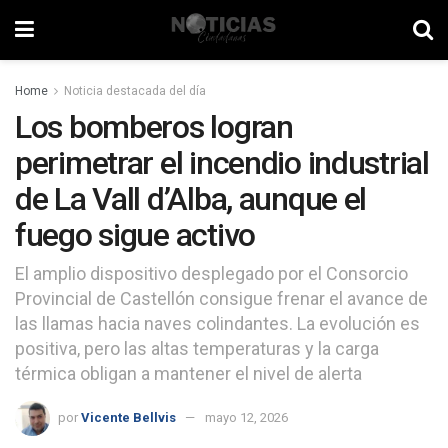
Home
Noticia destacada del día
Los bomberos logran
perimetrar el incendio industrial
de La Vall d’Alba, aunque el
fuego sigue activo
El amplio dispositivo desplegado por el Consorcio
Provincial de Castellón consigue frenar el avance de
las llamas hacia naves colindantes. La evolución es
positiva, pero las altas temperaturas y la carga
térmica obligan a mantener el nivel de alerta
por
Vicente Bellvis
mayo 12, 2026