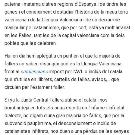
paterna i materna d’atres regions d’Espanya i de tindre les
ganes i el coneiximent d’estudiar l’història de la meua terra
valenciana i de la Llengua Valenciana i de no deixar-me
manipular pel catalanisme, que per cert, està ya molt arraïlat
en les Falles, tant les de la capital valenciana com la dels
pobles que les celebren.
Hui en dia hem aplegat a un punt en el que la majoria de
fallers no saben distinguir qué és la Llengua Valenciana
front al
catalenciano
impost per l’AVL o inclús del català
que s’utilisa en llibrets, cartells de falles, avisos,… que
circulen per l’estament faller.
Si ya la Junta Central Fallera utilisa el català i nos
bombardeja en tots els seus escrits en l’infame i infectat
dialecte, no digam d’una gran majoria de falles, que per la
subvenció paupèrrima, el desconeiximent o inclús de
catalanistes infiltrats, nos duen a una pèrdua de les senyes