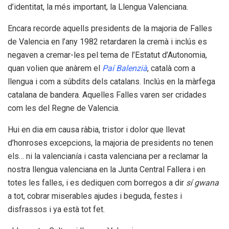
d’identitat, la més important, la Llengua Valenciana.
Encara recorde aquells presidents de la majoria de Falles
de Valencia en l’any 1982 retardaren la cremà i inclús es
negaven a cremar-les pel tema de l’Estatut d’Autonomia,
quan volien que anàrem el
Paí Balenzià
, català com a
llengua i com a súbdits dels catalans. Inclús en la màrfega
catalana de bandera. Aquelles Falles varen ser cridades
com les del Regne de Valencia.
Hui en dia em causa ràbia, tristor i dolor que llevat
d’honroses excepcions, la majoria de presidents no tenen
els… ni la valencianía i casta valenciana per a reclamar la
nostra llengua valenciana en la Junta Central Fallera i en
totes les falles, i es dediquen com borregos a dir
sí gwana
a tot, cobrar miserables ajudes i beguda, festes i
disfrassos i ya està tot fet.