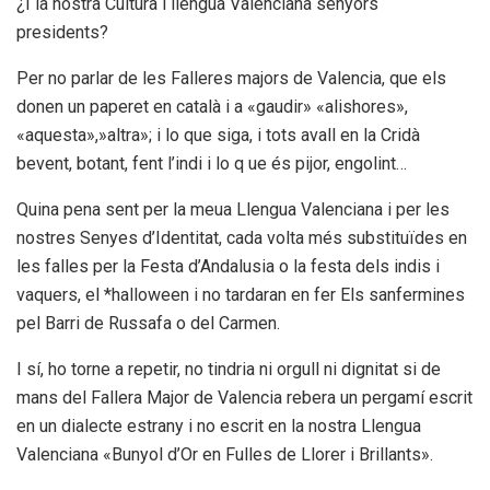
¿I la nostra Cultura i llengua Valenciana senyors
presidents?
Per no parlar de les Falleres majors de Valencia, que els
donen un paperet en català i a «gaudir» «alishores»,
«aquesta»,»altra»; i lo que siga, i tots avall en la Cridà
bevent, botant, fent l’indi i lo q ue és pijor, engolint…
Quina pena sent per la meua Llengua Valenciana i per les
nostres Senyes d’Identitat, cada volta més substituïdes en
les falles per la Festa d’Andalusia o la festa dels indis i
vaquers, el *halloween i no tardaran en fer Els sanfermines
pel Barri de Russafa o del Carmen.
I sí, ho torne a repetir, no tindria ni orgull ni dignitat si de
mans del Fallera Major de Valencia rebera un pergamí escrit
en un dialecte estrany i no escrit en la nostra Llengua
Valenciana «Bunyol d’Or en Fulles de Llorer i Brillants».