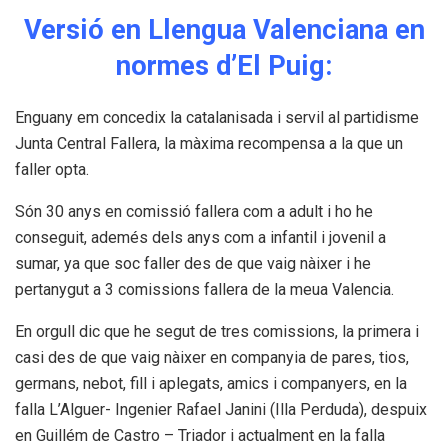
Versió en Llengua Valenciana en
normes d’El Puig:
Enguany em concedix la catalanisada i servil al partidisme
Junta Central Fallera, la màxima recompensa a la que un
faller opta.
Són 30 anys en comissió fallera com a adult i ho he
conseguit, ademés dels anys com a infantil i jovenil a
sumar, ya que soc faller des de que vaig nàixer i he
pertanygut a 3 comissions fallera de la meua Valencia.
En orgull dic que he segut de tres comissions, la primera i
casi des de que vaig nàixer en companyia de pares, tios,
germans, nebot, fill i aplegats, amics i companyers, en la
falla L’Alguer- Ingenier Rafael Janini (Illa Perduda), despuix
en Guillém de Castro – Triador i actualment en la falla