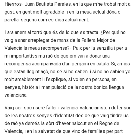
Hierrros- Juan Bautista Perales, en la que m’he trobat molt a
gust, en gent molt agradable i en la meua actual dòna o
parella, segons com es diga actualment.
I ara anem al torró que és de lo que es tracta. ¿Per qué no
vaig a anar arreplegar de mans de la Fallera Major de
Valencia la meua recompensa?- Puix per la senzilla i per a
mi importantíssima raó de que em van a donar una
recompensa acompanyada d’un pergamí en català. Sí, amics
que estan llegint açò, no sé si ho saben, i si no ho sabien yo
molt amablement li l’explique, si volen en persona, en
senyes, història i manipulació de la nostra bonica llengua
valenciana.
Vaig ser, soc i seré faller i valencià, valencianiste i defensor
de les nostres senyes d’identitat des de que vaig tindre us
de raó ya demés la sòrt d’haver naixcut en el Regne de
Valencia, i en la salvetat de que vinc de famílies per
part