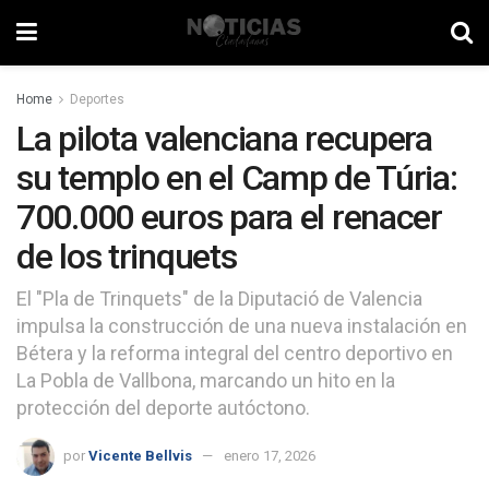
Home
Deportes
La pilota valenciana recupera
su templo en el Camp de Túria:
700.000 euros para el renacer
de los trinquets
El "Pla de Trinquets" de la Diputació de Valencia
impulsa la construcción de una nueva instalación en
Bétera y la reforma integral del centro deportivo en
La Pobla de Vallbona, marcando un hito en la
protección del deporte autóctono.
por
Vicente Bellvis
enero 17, 2026