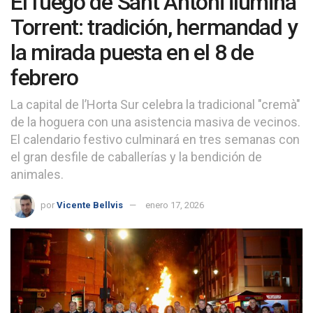
El fuego de Sant Antoni ilumina
Torrent: tradición, hermandad y
la mirada puesta en el 8 de
febrero
La capital de l’Horta Sur celebra la tradicional "cremà"
de la hoguera con una asistencia masiva de vecinos.
El calendario festivo culminará en tres semanas con
el gran desfile de caballerías y la bendición de
animales.
por
Vicente Bellvis
enero 17, 2026