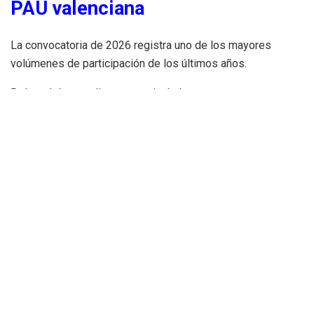
PAU valenciana
La convocatoria de 2026 registra uno de los mayores
volúmenes de participación de los últimos años.
Del total de estudiantes matriculados:
15.156 son mujeres;
y 10.510 hombres.
Los datos reflejan además el elevado nivel de aprobados
de convocatorias anteriores. El pasado curso:
el 95,68% del alumnado superó la fase obligatoria;
con una nota media de acceso de 7,228 puntos sobre
10.