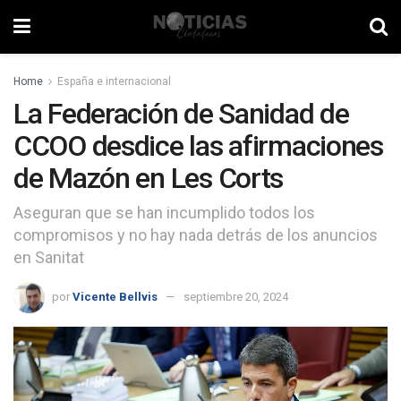
Home
España e internacional
La Federación de Sanidad de
CCOO desdice las afirmaciones
de Mazón en Les Corts
Aseguran que se han incumplido todos los
compromisos y no hay nada detrás de los anuncios
en Sanitat
por
Vicente Bellvis
septiembre 20, 2024