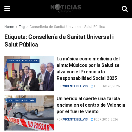
Home
Tag
Consellería de Sanitat Universal i Salut Pública
Etiqueta:
Consellería de Sanitat Universal i
Salut Pública
La música como medicina del
SALUD Y BIENESTAR
alma: Músicos por la Salud se
alza con el Premio a la
Responsabilidad Social 2025
POR
VICENTE BELLVIS
FEBRERO 28, 2026
Un herido al caerle una farola
VALENCIA CIUDAD
encima en el centro de Valencia
por el fuerte viento
POR
VICENTE BELLVIS
FEBRERO 5, 2026