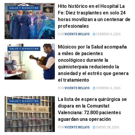
Hito histórico en el Hospital La
SALUD Y BIENESTAR
Fe: Diez trasplantes en solo 24
horas movilizan a un centenar de
profesionales
POR
VICENTE BELLVIS
FEBRERO 4, 2026
Músicos por la Salud acompaña
SALUD Y BIENESTAR
a miles de pacientes
oncológicos durante la
quimioterpaia reduciendo la
ansiedad y el estrés que genera
el tratamiento
POR
VICENTE BELLVIS
FEBRERO 4, 2026
La lista de espera quirúrgica se
SALUD Y BIENESTAR
dispara en la Comunitat
Valenciana: 72.800 pacientes
aguardan una operación
POR
VICENTE BELLVIS
ENERO 28, 2026