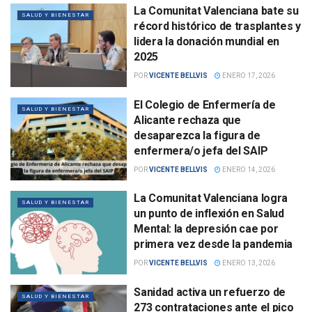
La Comunitat Valenciana bate su
SALUD Y BIENESTAR
récord histórico de trasplantes y
lidera la donación mundial en
2025
POR
VICENTE BELLVIS
ENERO 17, 2026
El Colegio de Enfermería de
SALUD Y BIENESTAR
Alicante rechaza que
desaparezca la figura de
enfermera/o jefa del SAIP
POR
VICENTE BELLVIS
ENERO 14, 2026
La Comunitat Valenciana logra
SALUD Y BIENESTAR
un punto de inflexión en Salud
Mental: la depresión cae por
primera vez desde la pandemia
POR
VICENTE BELLVIS
ENERO 13, 2026
Sanidad activa un refuerzo de
SALUD Y BIENESTAR
273 contrataciones ante el pico