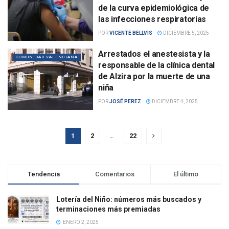
de la curva epidemiológica de
las infecciones respiratorias
POR
VICENTE BELLVIS
DICIEMBRE 5, 2025
Arrestados el anestesista y la
COMUNIDAD VALENCIANA
responsable de la clínica dental
de Alzira por la muerte de una
niña
POR
JOSÉ PEREZ
DICIEMBRE 4, 2025
1
2
…
22
Tendencia
Comentarios
El último
Lotería del Niño: números más buscados y
terminaciones más premiadas
ENERO 2, 2025