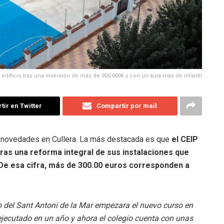
u edificio tras una inversión de más de 900.000€ y con un aula más de infantil
ir en Twitter
Compartir por mail
s novedades en Cullera. La más destacada es que
el CEIP
tras una reforma integral de sus instalaciones que
 De esa cifra, más de 300.00 euros corresponden a
del Sant Antoni de la Mar empezara el nuevo curso en
 ejecutado en un año y ahora el colegio cuenta con unas