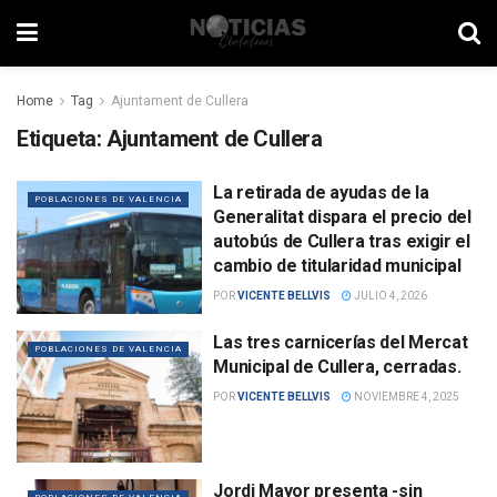
Home
Tag
Ajuntament de Cullera
Etiqueta:
Ajuntament de Cullera
La retirada de ayudas de la
POBLACIONES DE VALENCIA
Generalitat dispara el precio del
autobús de Cullera tras exigir el
cambio de titularidad municipal
POR
VICENTE BELLVIS
JULIO 4, 2026
Las tres carnicerías del Mercat
POBLACIONES DE VALENCIA
Municipal de Cullera, cerradas.
POR
VICENTE BELLVIS
NOVIEMBRE 4, 2025
Jordi Mayor presenta -sin