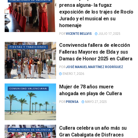
POBLACIONES DE VALENCIA
prensa alguna- la fugaz
exposición de los trajes de Rocío
Jurado y el musical en su
homenaje
POR
VICENTE BELLVIS
JULIO 17, 2025
Convivencia fallera de elección
FIESTAS Y TRADICIONES
Falleras Mayores de Elda y sus
Damas de Honor 2025 en Cullera
POR
JOSÉ MANUEL MARTÍNEZ RODRÍGUEZ
ENERO 7, 2026
Mujer de 78 años muere
COMUNIDAD VALENCIANA
ahogada en playa de Cullera
POR
PRENSA
MAYO 27, 2025
Cullera celebra un año más su
POBLACIONES DE VALENCIA
Gran Cabalgata de Disfraces