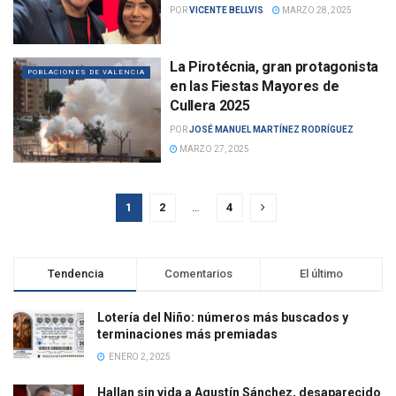
POR
VICENTE BELLVIS
MARZO 28, 2025
La Pirotécnia, gran protagonista
POBLACIONES DE VALENCIA
en las Fiestas Mayores de
Cullera 2025
POR
JOSÉ MANUEL MARTÍNEZ RODRÍGUEZ
MARZO 27, 2025
1
2
…
4
Tendencia
Comentarios
El último
Lotería del Niño: números más buscados y
terminaciones más premiadas
ENERO 2, 2025
Hallan sin vida a Agustín Sánchez, desaparecido