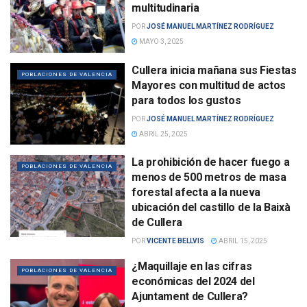
multitudinaria
POR
JOSÉ MANUEL MARTÍNEZ RODRÍGUEZ
MAYO 3, 2025
Cullera inicia mañana sus Fiestas
POBLACIONES DE VALENCIA
Mayores con multitud de actos
para todos los gustos
POR
JOSÉ MANUEL MARTÍNEZ RODRÍGUEZ
ABRIL 25, 2025
La prohibición de hacer fuego a
POBLACIONES DE VALENCIA
menos de 500 metros de masa
forestal afecta a la nueva
ubicación del castillo de la Baixà
de Cullera
POR
VICENTE BELLVIS
ABRIL 15, 2025
¿Maquillaje en las cifras
POBLACIONES DE VALENCIA
económicas del 2024 del
Ajuntament de Cullera?