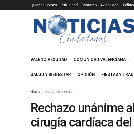
Quienes Somos
Publicidad
Contacto
Aviso Legal
Políti
VALENCIA CIUDAD
COMUNIDAD VALENCIANA
SALUD Y BIENESTAR
OPINIÓN
FIESTAS Y TRAD
Home
Salud y bienestar
Rechazo unánime al 
cirugía cardíaca del