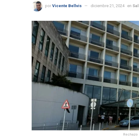
por
Vicente Bellvis
diciembre 21, 2024
en
Sal
Rechazo u