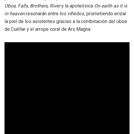
Oboe
,
Falls
,
Brothers
,
River
y la apoteósica
On earth as it is
in heaven
resonarán entre los viñedos, prometiendo erizar
la piel de los asistentes gracias a la combinación del oboe
de Cuéllar y el arrope coral de Ars Magna.