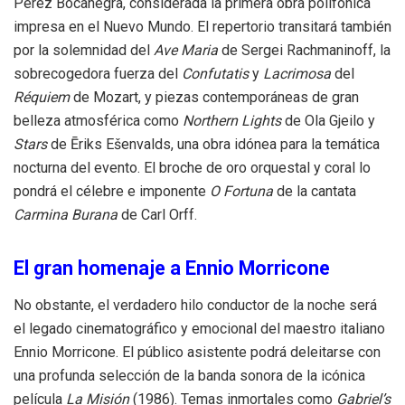
Pérez Bocanegra, considerada la primera obra polifónica
impresa en el Nuevo Mundo. El repertorio transitará también
por la solemnidad del
Ave Maria
de Sergei Rachmaninoff, la
sobrecogedora fuerza del
Confutatis
y
Lacrimosa
del
Réquiem
de Mozart, y piezas contemporáneas de gran
belleza atmosférica como
Northern Lights
de Ola Gjeilo y
Stars
de Ēriks Ešenvalds, una obra idónea para la temática
nocturna del evento. El broche de oro orquestal y coral lo
pondrá el célebre e imponente
O Fortuna
de la cantata
Carmina Burana
de Carl Orff.
El gran homenaje a Ennio Morricone
No obstante, el verdadero hilo conductor de la noche será
el legado cinematográfico y emocional del maestro italiano
Ennio Morricone. El público asistente podrá deleitarse con
una profunda selección de la banda sonora de la icónica
película
La Misión
(1986). Temas inmortales como
Gabriel’s