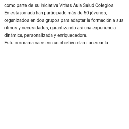
como parte de su iniciativa Vithas Aula Salud Colegios.
En esta jornada han participado más de 50 jóvenes,
organizados en dos grupos para adaptar la formación a sus
ritmos y necesidades, garantizando así una experiencia
dinámica, personalizada y enriquecedora.
Este programa nace con un objetivo claro: acercar la
educación sanitaria a los centros educativos, adaptando
cada sesión a las necesidades y capacidades del
alumnado. A través de una formación práctica, inclusiva y
participativa, los jóvenes de Asindown han podido aprender
técnicas básicas de RCP.
La jornada ha sido un ejemplo inspirador de inclusión,
aprendizaje y compromiso social.
«Sembrar salud desde la
juventud es clave para construir una sociedad más
preparada y empática
«, afirma Yolanda Herrero, gerente del
Hospital Vithas Valencia Consuelo.
Desde Asindown han valorado muy positivamente la