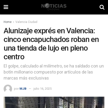
Home
Valencia Ciudad
Alunizaje exprés en Valencia:
cinco encapuchados roban en
una tienda de lujo en pleno
centro
El golpe, calculado al milímetro, se ha saldado con un
botín millonario compuesto por artículos de las
marcas más exclusivas
por
MJB
julio 16, 2025