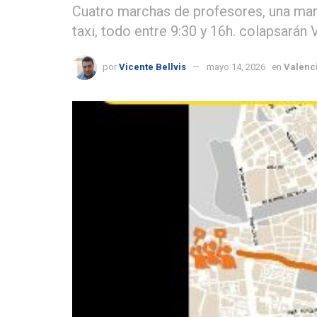
Cuatro marchas de profesores, una mani
taxi, todo entre 9:30 y 16h. colapsarán 
por
Vicente Bellvis
mayo 14, 2026
en
Valenc