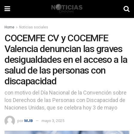
Home
Noticias sociales
COCEMFE CV y COCEMFE
Valencia denuncian las graves
desigualdades en el acceso a la
salud de las personas con
discapacidad
con motivo del Día Nacional de la Convención sobre
los Derechos de las Personas con Discapacidad de
Naciones Unidas, que se celebra hoy 3 de mayo
por
MJB
mayo 3, 2025