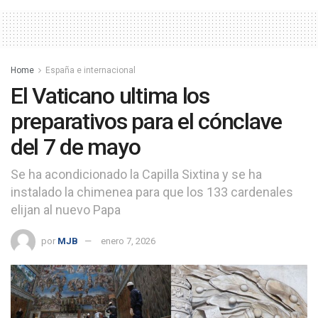
Home
España e internacional
El Vaticano ultima los
preparativos para el cónclave
del 7 de mayo
Se ha acondicionado la Capilla Sixtina y se ha
instalado la chimenea para que los 133 cardenales
elijan al nuevo Papa
por
MJB
enero 7, 2026