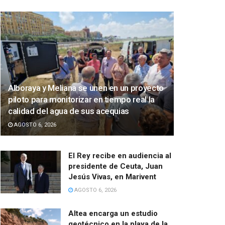
Alboraya y Meliana se unen en un proyecto
piloto para monitorizar en tiempo real la
calidad del agua de sus acequias
AGOSTO 6, 2026
El Rey recibe en audiencia al
presidente de Ceuta, Juan
Jesús Vivas, en Marivent
AGOSTO 6, 2026
Altea encarga un estudio
geotécnico en la playa de la