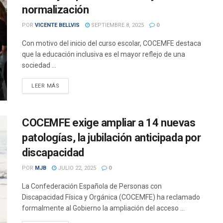
normalización
POR
VICENTE BELLVIS
SEPTIEMBRE 8, 2025
0
Con motivo del inicio del curso escolar, COCEMFE destaca
que la educación inclusiva es el mayor reflejo de una
sociedad ...
DETAILS
LEER MÁS
COCEMFE exige ampliar a 14 nuevas
patologías, la jubilación anticipada por
discapacidad
POR
MJB
JULIO 22, 2025
0
La Confederación Española de Personas con
Discapacidad Física y Orgánica (COCEMFE) ha reclamado
formalmente al Gobierno la ampliación del acceso ...