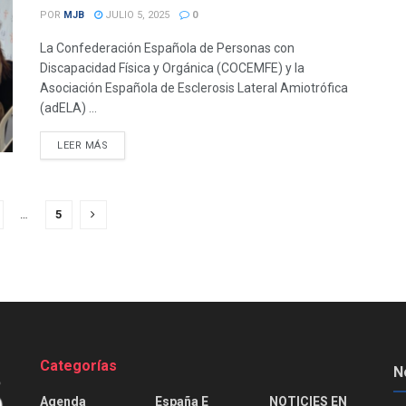
POR
MJB
JULIO 5, 2025
0
La Confederación Española de Personas con
Discapacidad Física y Orgánica (COCEMFE) y la
Asociación Española de Esclerosis Lateral Amiotrófica
(adELA) ...
DETAILS
LEER MÁS
…
5
Categorías
N
Agenda
España E
NOTICIES EN