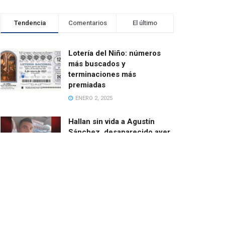
Tendencia
Comentarios
El último
Lotería del Niño: números
más buscados y
terminaciones más
premiadas
ENERO 2, 2025
Hallan sin vida a Agustín
Sánchez, desaparecido ayer
cuando salía en bici desde
Catarroja
MARZO 13, 2025
El ayuntamiento de Paiporta
demoniza las ayudas de la
Fundación de Amancio
Ortega