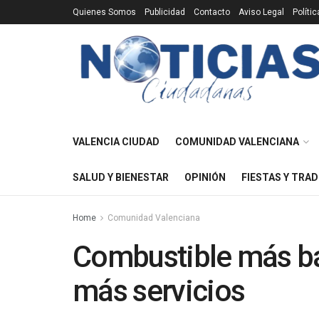
Quienes Somos
Publicidad
Contacto
Aviso Legal
Políti
VALENCIA CIUDAD
COMUNIDAD VALENCIANA
SALUD Y BIENESTAR
OPINIÓN
FIESTAS Y TRAD
Home
Comunidad Valenciana
Combustible más ba
más servicios