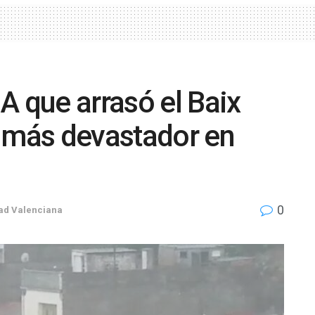
A que arrasó el Baix
l más devastador en
0
d Valenciana