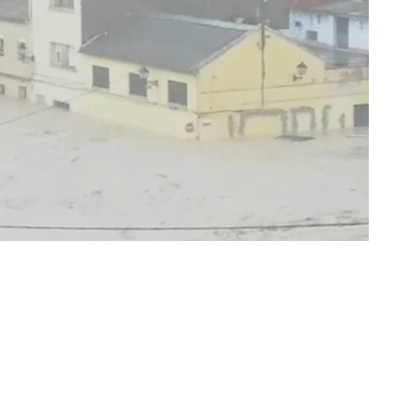
ir en Twitter
Compartir por mail
 arrasó el Baix Segura: el