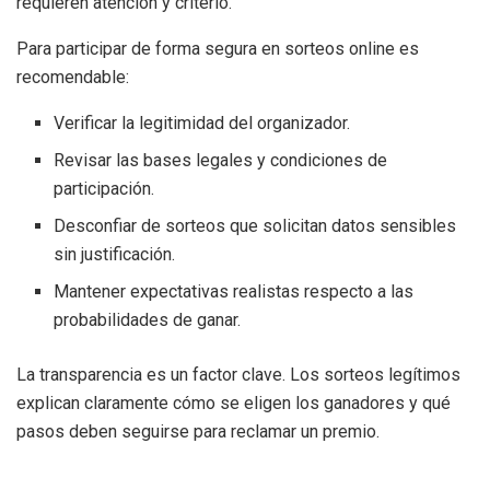
requieren atención y criterio.
Para participar de forma segura en sorteos online es
recomendable:
Verificar la legitimidad del organizador.
Revisar las bases legales y condiciones de
participación.
Desconfiar de sorteos que solicitan datos sensibles
sin justificación.
Mantener expectativas realistas respecto a las
probabilidades de ganar.
La transparencia es un factor clave. Los sorteos legítimos
explican claramente cómo se eligen los ganadores y qué
pasos deben seguirse para reclamar un premio.