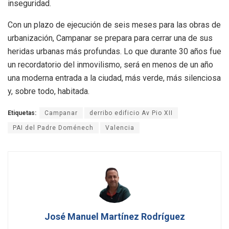
inseguridad.
Con un plazo de ejecución de seis meses para las obras de
urbanización, Campanar se prepara para cerrar una de sus
heridas urbanas más profundas. Lo que durante 30 años fue
un recordatorio del inmovilismo, será en menos de un año
una moderna entrada a la ciudad, más verde, más silenciosa
y, sobre todo, habitada.
Etiquetas:
Campanar
derribo edificio Av Pio XII
PAI del Padre Doménech
Valencia
José Manuel Martínez Rodríguez