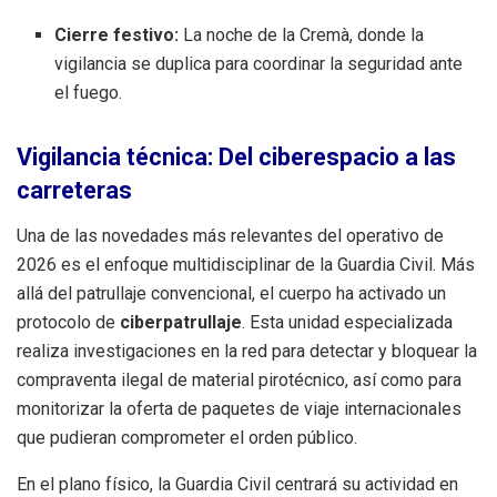
Cierre festivo:
La noche de la Cremà, donde la
vigilancia se duplica para coordinar la seguridad ante
el fuego.
Vigilancia técnica: Del ciberespacio a las
carreteras
Una de las novedades más relevantes del operativo de
2026 es el enfoque multidisciplinar de la Guardia Civil. Más
allá del patrullaje convencional, el cuerpo ha activado un
protocolo de
ciberpatrullaje
. Esta unidad especializada
realiza investigaciones en la red para detectar y bloquear la
compraventa ilegal de material pirotécnico, así como para
monitorizar la oferta de paquetes de viaje internacionales
que pudieran comprometer el orden público.
En el plano físico, la Guardia Civil centrará su actividad en