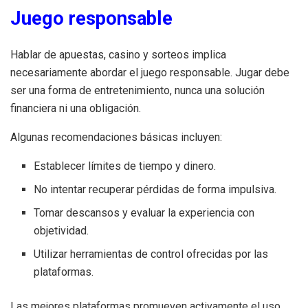
Juego responsable
Hablar de apuestas, casino y sorteos implica
necesariamente abordar el juego responsable. Jugar debe
ser una forma de entretenimiento, nunca una solución
financiera ni una obligación.
Algunas recomendaciones básicas incluyen:
Establecer límites de tiempo y dinero.
No intentar recuperar pérdidas de forma impulsiva.
Tomar descansos y evaluar la experiencia con
objetividad.
Utilizar herramientas de control ofrecidas por las
plataformas.
Las mejores plataformas promueven activamente el uso