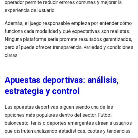
operador permite reducir errores comunes y mejorar la
experiencia del usuario.
Además, el juego responsable empieza por entender cómo
funciona cada modalidad y qué expectativas son realistas.
Ninguna plataforma seria promete resultados garantizados,
pero sí puede ofrecer transparencia, variedad y condiciones
claras.
Apuestas deportivas: análisis,
estrategia y control
Las apuestas deportivas siguen siendo una de las
opciones más populares dentro del sector. Fútbol,
baloncesto, tenis o deportes emergentes atraen a usuarios
que disfrutan analizando estadísticas, cuotas y tendencias.