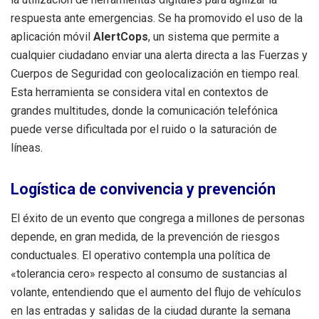
respuesta ante emergencias. Se ha promovido el uso de la
aplicación móvil
AlertCops
, un sistema que permite a
cualquier ciudadano enviar una alerta directa a las Fuerzas y
Cuerpos de Seguridad con geolocalización en tiempo real.
Esta herramienta se considera vital en contextos de
grandes multitudes, donde la comunicación telefónica
puede verse dificultada por el ruido o la saturación de
líneas.
Logística de convivencia y prevención
El éxito de un evento que congrega a millones de personas
depende, en gran medida, de la prevención de riesgos
conductuales. El operativo contempla una política de
«tolerancia cero» respecto al consumo de sustancias al
volante, entendiendo que el aumento del flujo de vehículos
en las entradas y salidas de la ciudad durante la semana