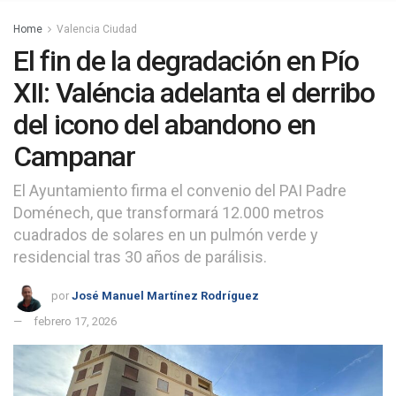
Home
Valencia Ciudad
El fin de la degradación en Pío
XII: Valéncia adelanta el derribo
del icono del abandono en
Campanar
El Ayuntamiento firma el convenio del PAI Padre
Doménech, que transformará 12.000 metros
cuadrados de solares en un pulmón verde y
residencial tras 30 años de parálisis.
por
José Manuel Martínez Rodríguez
febrero 17, 2026