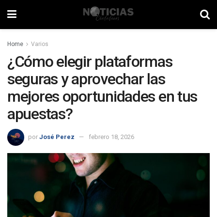
Home
Varios
¿Cómo elegir plataformas
seguras y aprovechar las
mejores oportunidades en tus
apuestas?
por
José Perez
febrero 18, 2026