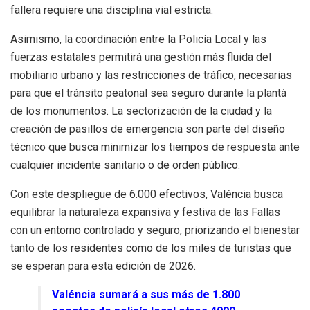
fallera requiere una disciplina vial estricta.
Asimismo, la coordinación entre la Policía Local y las
fuerzas estatales permitirá una gestión más fluida del
mobiliario urbano y las restricciones de tráfico, necesarias
para que el tránsito peatonal sea seguro durante la plantà
de los monumentos. La sectorización de la ciudad y la
creación de pasillos de emergencia son parte del diseño
técnico que busca minimizar los tiempos de respuesta ante
cualquier incidente sanitario o de orden público.
Con este despliegue de 6.000 efectivos, Valéncia busca
equilibrar la naturaleza expansiva y festiva de las Fallas
con un entorno controlado y seguro, priorizando el bienestar
tanto de los residentes como de los miles de turistas que
se esperan para esta edición de 2026.
Valéncia sumará a sus más de 1.800