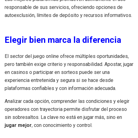
responsable de sus servicios, ofreciendo opciones de
autoexclusión, límites de depósito y recursos informativos.
Elegir bien marca la diferencia
El sector del juego online ofrece múltiples oportunidades,
pero también exige criterio y responsabilidad. Apostar, jugar
en casinos o participar en sorteos puede ser una
experiencia entretenida y segura si se hace desde
plataformas confiables y con información adecuada.
Analizar cada opción, comprender las condiciones y elegir
operadores con trayectoria permite disfrutar del proceso
sin sobresaltos. La clave no está en jugar más, sino en
jugar mejor
, con conocimiento y control.