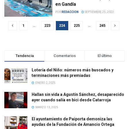
en Gandía
POR
REDACCION
SEPTIEMBRE 25, 2023
1
…
223
224
225
…
245
Tendencia
Comentarios
El último
Lotería del Niño: números más buscados y
terminaciones más premiadas
ENERO 2, 2025
Hallan sin vida a Agustín Sánchez, desaparecido
ayer cuando salía en bici desde Catarroja
MARZO 13, 2025
El ayuntamiento de Paiporta demoniza las
ayudas de la Fundación de Amancio Ortega