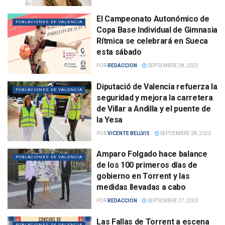
El Campeonato Autonómico de
POBLACIONES DE VALENCIA
Copa Base Individual de Gimnasia
Rítmica se celebrará en Sueca
esta sábado
POR
REDACCION
SEPTIEMBRE 28, 2023
Diputació de Valencia refuerza la
POBLACIONES DE VALENCIA
seguridad y mejora la carretera
de Villar a Andilla y el puente de
la Yesa
POR
VICENTE BELLVIS
SEPTIEMBRE 28, 2023
Amparo Folgado hace balance
POBLACIONES DE VALENCIA
de los 100 primeros días de
gobierno en Torrent y las
medidas llevadas a cabo
POR
REDACCION
SEPTIEMBRE 27, 2023
Las Fallas de Torrent a escena
POBLACIONES DE VALENCIA