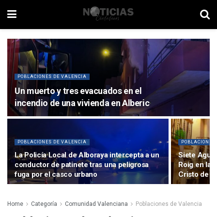
POBLACIONES DE VALENCIA
Un muerto y tres evacuados en el
incendio de una vivienda en Alberic
POBLACIONES DE VALENCIA
POBLACIONES
La Policía Local de Alboraya intercepta a un
Siete Agua
conductor de patinete tras una peligrosa
Roig en la 
fuga por el casco urbano
Cristo de lo
Home
Categoría
Comunidad Valenciana
Poblaciones de Valencia