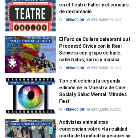
en el Teatre Faller y el concurs
de declamació
POR
REDACCION
SEPTIEMBRE 26, 2023
El Faro de Cullera celebrará su I
POBLACIONES DE VALENCIA
Processó Civica con la Real
Senyera con grupo de baile,
cabezudos, libros y música
POR
REDACCION
SEPTIEMBRE 25, 2023
Torrent celebra la segunda
POBLACIONES DE VALENCIA
edición de la Muestra de Cine
Social y Salud Mental ‘Mirades
Fest’
POR
REDACCION
SEPTIEMBRE 25, 2023
Activistas animalistas
POBLACIONES DE VALENCIA
conciencian sobre «la realidad
oculta de la industria pesquera»