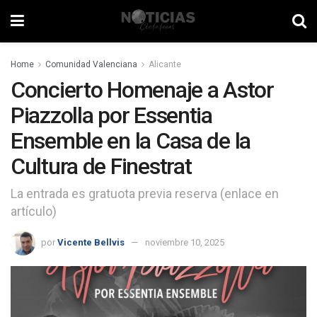
Home
Comunidad Valenciana
Alicante
Concierto Homenaje a Astor
Piazzolla por Essentia
Ensemble en la Casa de la
Cultura de Finestrat
La entrada es gratuota previa reserva (enlace en
artículo)
por
Vicente Bellvis
noviembre 10, 2025