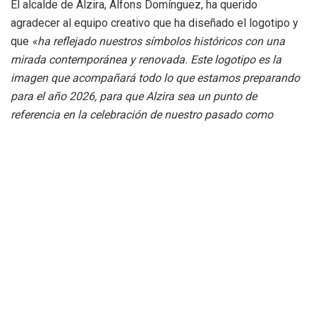
El alcalde de Alzira, Alfons Domínguez, ha querido
agradecer al equipo creativo que ha diseñado el logotipo y
que
«ha reflejado nuestros símbolos históricos con una
mirada contemporánea y renovada. Este logotipo es la
imagen que acompañará todo lo que estamos preparando
para el año 2026, para que Alzira sea un punto de
referencia en la celebración de nuestro pasado como
pueblo».
La Comisión Año Jaume I ya ha empezado a trabajar para
llevar a cabo diversas actividades, publicaciones o
exposiciones como la que ya se puede visitar en el MUMA.
«Queremos enriquecer aún más nuestra vida cultural. Es un
año para fortalecer el sentimiento de pertenencia, para
cuidar de nuestro patrimonio y de la figura de Jaume I
ligada a Alzira».
Por su parte, el concejal de Patrimonio Histórico, Turismo y