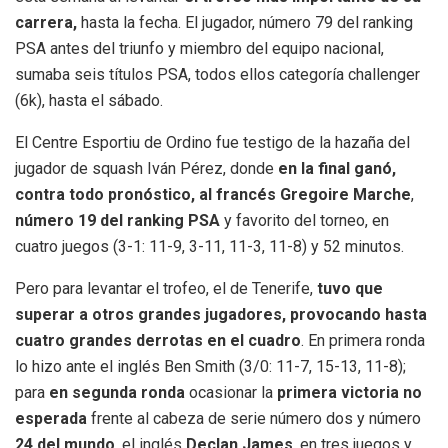
carrera,
hasta la fecha. El jugador, número 79 del ranking
PSA antes del triunfo y miembro del equipo nacional,
sumaba seis títulos PSA, todos ellos categoría challenger
(6k), hasta el sábado.
El Centre Esportiu de Ordino fue testigo de la hazaña del
jugador de squash Iván Pérez, donde
en la final ganó,
contra todo pronóstico, al francés Gregoire Marche
,
número 19 del ranking PSA
y favorito del torneo, en
cuatro juegos (3-1: 11-9, 3-11, 11-3, 11-8) y 52 minutos.
Pero para levantar el trofeo, el de Tenerife,
tuvo que
superar a otros grandes jugadores, provocando hasta
cuatro grandes derrotas en el cuadro
. En primera ronda
lo hizo ante el inglés Ben Smith (3/0: 11-7, 15-13, 11-8);
para
en segunda ronda
ocasionar la
primera victoria no
esperada
frente al cabeza de serie número dos y número
24 del mundo
, el inglés
Declan James
, en tres juegos y