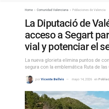
Home
Comunidad Valenciana
Poblaciones de Valencia
La Diputació de Val
acceso a Segart par
vial y potenciar el 
La nueva glorieta elimina puntos de co
segura con la emblemática Ruta de las
por
Vicente Bellvis
mayo 14, 2026
en
Poblac