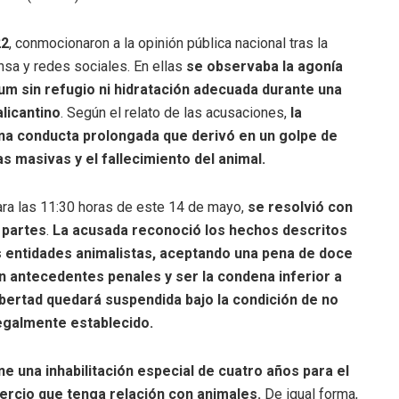
22
, conmocionaron a la opinión pública nacional tras la
sa y redes sociales. En ellas
se observaba la agonía
m sin refugio ni hidratación adecuada durante una
alicantino
. Según el relato de las acusaciones,
la
 una conducta prolongada que derivó en un golpe de
 masivas y el fallecimiento del animal.
para las 11:30 horas de este 14 de mayo,
se resolvió con
 partes
.
La acusada reconoció los hechos descritos
s entidades animalistas, aceptando una pena de doce
on antecedentes penales y ser la condena inferior a
libertad quedará suspendida bajo la condición de no
legalmente establecido.
e una inhabilitación especial de cuatro años para el
mercio que tenga relación con animales.
De igual forma,