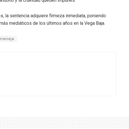
bandono y la crueldad queden impunes.
es, la sentencia adquiere firmeza inmediata, poniendo
 más mediáticos de los últimos años en la Vega Baja.
rrevieja