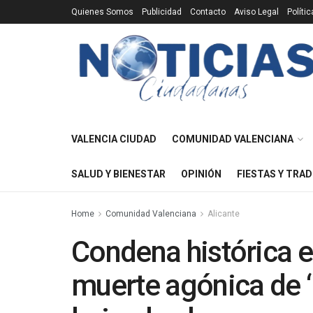
Quienes Somos
Publicidad
Contacto
Aviso Legal
Políti
VALENCIA CIUDAD
COMUNIDAD VALENCIANA
SALUD Y BIENESTAR
OPINIÓN
FIESTAS Y TRAD
Home
Comunidad Valenciana
Alicante
Condena histórica en
muerte agónica de ‘M