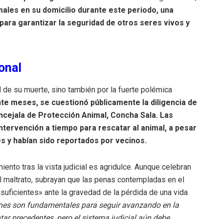
males en su domicilio durante este periodo, una
ara garantizar la seguridad de otros seres vivos y
onal
 de su muerte, sino también por la fuerte polémica
te meses, se cuestionó públicamente la diligencia de
concejala de Protección Animal, Concha Sala. Las
intervención a tiempo para rescatar al animal, a pesar
es y habían sido reportados por vecinos.
ento tras la vista judicial es agridulce. Aunque celebran
l maltrato, subrayan que las penas contempladas en el
uficientes» ante la gravedad de la pérdida de una vida
ones son fundamentales para seguir avanzando en la
tar precedentes, pero el sistema judicial aún debe