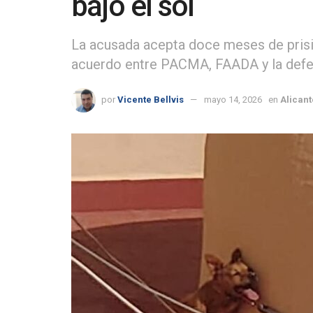
bajo el sol
La acusada acepta doce meses de prisió
acuerdo entre PACMA, FAADA y la defen
por
Vicente Bellvis
mayo 14, 2026
en
Alicant