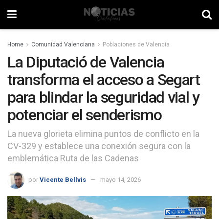
Home
Comunidad Valenciana
Poblaciones de Valencia
La Diputació de Valencia
transforma el acceso a Segart
para blindar la seguridad vial y
potenciar el senderismo
La nueva glorieta elimina puntos de conflicto en la
CV-329 y establece una conexión segura con la
emblemática Ruta de las Cadenas
por
Vicente Bellvis
mayo 14, 2026