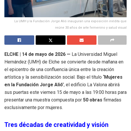
La UMH y la Fundación Jorge Alió inauguran una exposición inédita que
reúne 30 años de arte femenino y salud visual
ELCHE |
14 de mayo de 2026 —
La Universidad Miguel
Hernández (UMH) de Elche se convierte desde mañana en
el epicentro de una confluencia única entre la creación
artística y la sensibilización social
.
Bajo el título
‘Mujeres
en la Fundación Jorge Alió’
, el edificio La Valona abrirá
sus puertas este viernes 15 de mayo a las 19:00 horas para
presentar una muestra compuesta por
50 obras
firmadas
exclusivamente por mujeres
.
Tres décadas de creatividad y visión