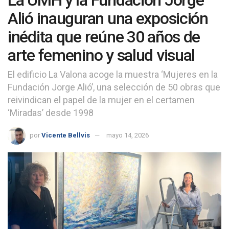
Alió inauguran una exposición
inédita que reúne 30 años de
arte femenino y salud visual
El edificio La Valona acoge la muestra ‘Mujeres en la
Fundación Jorge Alió’, una selección de 50 obras que
reivindican el papel de la mujer en el certamen
‘Miradas’ desde 1998
por
Vicente Bellvis
mayo 14, 2026