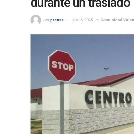
durante un traslado
por
prensa
julio 6, 2025
en
Comunidad Valen