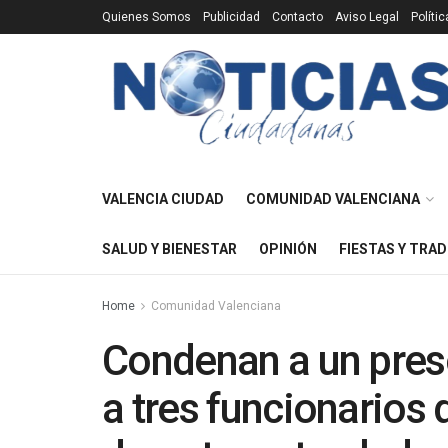
Quienes Somos
Publicidad
Contacto
Aviso Legal
Políti
VALENCIA CIUDAD
COMUNIDAD VALENCIANA
SALUD Y BIENESTAR
OPINIÓN
FIESTAS Y TRAD
Home
Comunidad Valenciana
Condenan a un preso
a tres funcionarios d