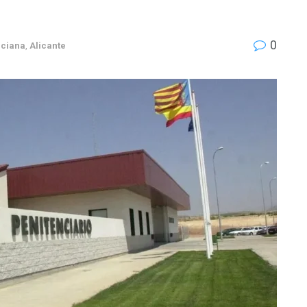
0
ciana
,
Alicante