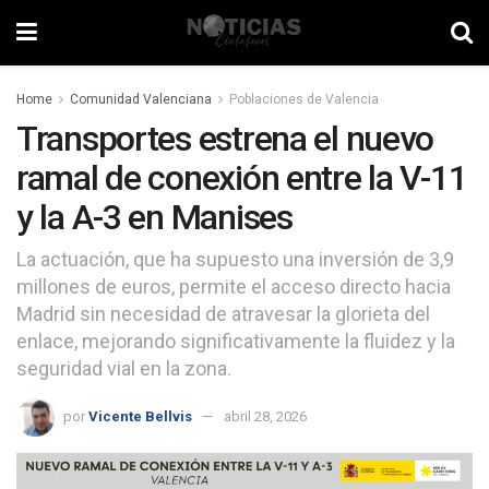
Home
Comunidad Valenciana
Poblaciones de Valencia
Transportes estrena el nuevo
ramal de conexión entre la V-11
y la A-3 en Manises
La actuación, que ha supuesto una inversión de 3,9
millones de euros, permite el acceso directo hacia
Madrid sin necesidad de atravesar la glorieta del
enlace, mejorando significativamente la fluidez y la
seguridad vial en la zona.
por
Vicente Bellvis
abril 28, 2026