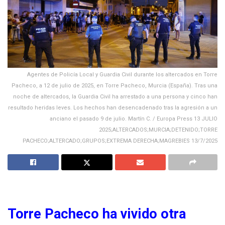
Agentes de Policía Local y Guardia Civil durante los altercados en Torre
Pacheco, a 12 de julio de 2025, en Torre Pacheco, Murcia (España). Tras una
noche de altercados, la Guardia Civil ha arrestado a una persona y cinco han
resultado heridas leves. Los hechos han desencadenado tras la agresión a un
anciano el pasado 9 de julio. Martín C. / Europa Press 13 JULIO
2025;ALTERCADOS;MURCIA;DETENIDO;TORRE
PACHECO;ALTERCADO;GRUPOS;EXTREMA DERECHA;MAGREBIES 13/7/2025
Torre Pacheco ha vivido otra