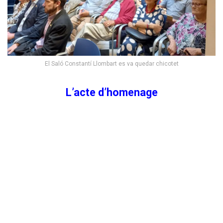
El Saló Constantí Llombart es va quedar chicotet
L’acte d’homenage
L’acte va contar en una breu presentació d’Òscar Rueda a
modo d’introducció i que de seguida va passar la paraula a
Ampar Orellano, activiste cultural, de la falla de Catarroja
que sempre escrivia el llibret Anfòs Ramón i professora de
Lo Rat Penat.
Ampar Orellano va donar un esboç de la vida d’Anfòs
Ramón.