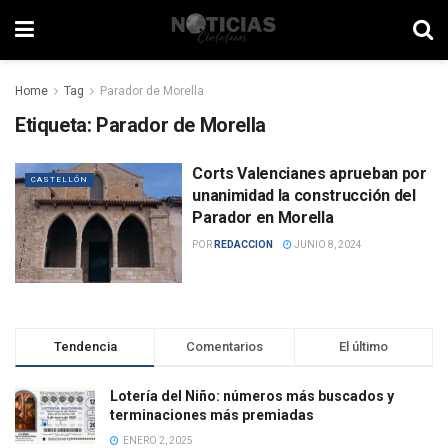
Home
Tag
Parador de Morella
Etiqueta:
Parador de Morella
Corts Valencianes aprueban por
CASTELLÓN
unanimidad la construcción del
Parador en Morella
POR
REDACCION
JUNIO 8, 2024
Tendencia
Comentarios
El último
Lotería del Niño: números más buscados y
terminaciones más premiadas
ENERO 2, 2025