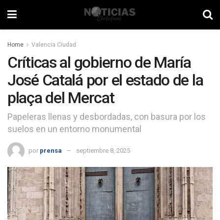
Home
Valencia Ciudad
Críticas al gobierno de María
José Catalá por el estado de la
plaça del Mercat
Papeleras llenas y desbordadas, con basura por los
suelos en un entorno monumental
por
prensa
septiembre 8, 2025