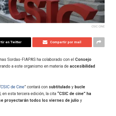
CSIC CINE
ir en Twitter
Compartir por mail
onas Sordas-FIAPAS ha colaborado con el
Consejo
ando a este organismo en materia de
accesibilidad
“
CSIC de Cine
” contará con
subtitulado
y
bucle
 en esta tercera edición, la cita
“CSIC de cine” ha
e proyectarán todos los viernes de julio
y