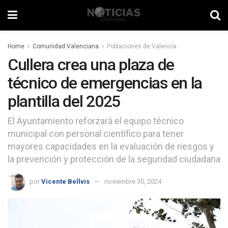
Home
Comunidad Valenciana
Poblaciones de Valencia
Cullera crea una plaza de
técnico de emergencias en la
plantilla del 2025
El Ayuntamiento reforzará el equipo técnico
municipal con personal científico para tener
mayores capacidades en la evaluación de riesgos y
la prevención y protección de la seguridad ciudadana
por
Vicente Bellvis
noviembre 30, 2024