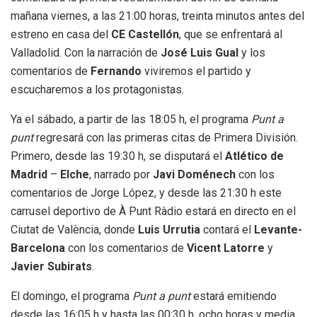
mañana viernes, a las 21:00 horas, treinta minutos antes del
estreno en casa del
CE Castellón
, que se enfrentará al
Valladolid. Con la narración de
José Luis Gual
y los
comentarios de
Fernando
viviremos el partido y
escucharemos a los protagonistas.
Ya el sábado, a partir de las 18:05 h, el programa
Punt a
punt
regresará con las primeras citas de Primera División.
Primero, desde las 19:30 h, se disputará el
Atlético de
Madrid
–
Elche
, narrado por
Javi Doménech
con los
comentarios de Jorge López, y desde las 21:30 h este
carrusel deportivo de À Punt Ràdio estará en directo en el
Ciutat de València, donde
Luis Urrutia
contará el
Levante-
Barcelona
con los comentarios de
Vicent Latorre
y
Javier Subirats
.
El domingo, el programa
Punt a punt
estará emitiendo
desde las 16:05 h y hasta las 00:30 h, ocho horas y media