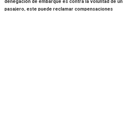
denegación de embarque es contra la voluntad de un
pasajero, este puede reclamar compensaciones
económicas y asistencia, tal y como lo recoge el
Reglamento Europeo CE 261, con indemnizaciones de
hasta 600 euros.
«En muchas ocasiones, el pasajero afectado por
overbooking no sabe que puede reclamar, ni cuáles son los
pasos para hacerlo. La información es clave para que cada
viajero pueda defender sus derechos y recibir el trato que
marca la ley»
, afirma Rosa Garcia, asesora jurídica de
AirHelp.
Overbooking: cuándo reclamar
La normativa europea protege a los viajeros aéreos que se
ven afectados por una denegación de embarque
involuntaria. En estos casos, las aerolíneas están obligadas