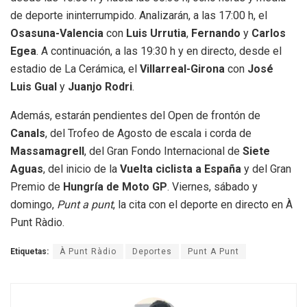
de deporte ininterrumpido. Analizarán, a las 17:00 h, el
Osasuna-Valencia
con
Luis Urrutia
,
Fernando
y
Carlos
Egea
. A continuación, a las 19:30 h y en directo, desde el
estadio de La Cerámica, el
Villarreal-Girona
con
José
Luis Gual
y
Juanjo Rodri
.
Además, estarán pendientes del Open de frontón de
Canals
, del Trofeo de Agosto de escala i corda de
Massamagrell
, del Gran Fondo Internacional de
Siete
Aguas
, del inicio de la
Vuelta ciclista a España
y del Gran
Premio de
Hungría de Moto GP
. Viernes, sábado y
domingo,
Punt a punt
, la cita con el deporte en directo en À
Punt Ràdio.
Etiquetas:
À Punt Ràdio
Deportes
Punt A Punt