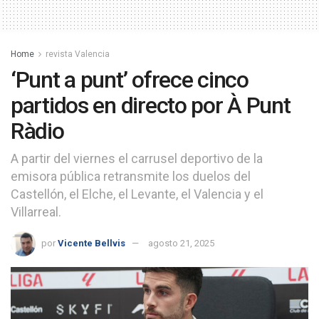
Home
revista Valencia
‘Punt a punt’ ofrece cinco
partidos en directo por À Punt
Ràdio
A partir del viernes el carrusel deportivo de la
emisora pública retransmite los duelos del
Castellón, el Elche, el Levante, el Valencia y el
Villarreal.
por
Vicente Bellvis
agosto 21, 2025