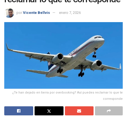
por
Vicente Bellvis
enero 7, 2026
¿Te han dejado en tierra por overbooking? Así puedes reclamar lo que te
corresponde