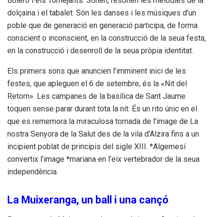
Bolero i els Tornejants. Sonen, resonen les melodies de la
dolçaina i el tabalet. Són les danses i les músiques d’un
poble que de generació en generació participa, de forma
conscient o inconscient, en la construcció de la seua festa,
en la construcció i desenroll de la seua pròpia identitat.
Els primers sons que anuncien l’imminent inici de les
festes, que apleguen el 6 de setembre, és la «Nit del
Retorn». Les campanes de la basílica de Sant Jaume
toquen sense parar durant tota la nit. És un rito únic en el
que es rememora la miraculosa tornada de l’image de La
nostra Senyora de la Salut des de la vila d’Alzira fins a un
incipient poblat de principis del sigle XIII. *Algemesí
convertix l’image *mariana en l’eix vertebrador de la seua
independència.
La Muixeranga, un ball i una cançó