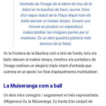
l’entrada de l’image de la Mare de Deu de la
Salut en la basílica de Sant Jaume. Dins
d’un espai reduït de la Plaça Major tots els
balls dansen al mateix
temps
. Durant uns
minuts es produïx un espectàcul
indescriptible: les imàgens parlen per sí
mateixes. És un dels quadros plàstics més
barrocs de la festa.
En la frontera de la Basílica com a teló de fondo, tots els
balls dansen al mateix
temps
, mentres els portadors de
l’image realisen un alegòric triple intent d’entrada que
culmina en un apote`sic final d’aplaudiments multitudinari.
La Muixeranga com a ball
Un dels més coneguts i segurament el més representatiu
d’Algemesí és la Muixeranga. Es tracta d’un conjunt de