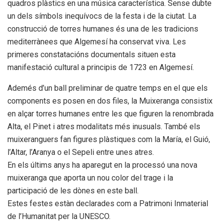
quadros plàstics en una música característica. Sense dubte
un dels símbols inequívocs de la festa i de la ciutat. La
construcció de torres humanes és una de les tradicions
mediterrànees que Algemesí ha conservat viva. Les
primeres constatacións documentals situen esta
manifestació cultural a principis de 1723 en Algemesí.
Ademés d’un ball preliminar de quatre
temps
en el que els
components es posen en dos files, la Muixeranga consistix
en alçar torres humanes entre les que figuren la renombrada
Alta, el Pinet i atres modalitats més inusuals. També els
muixeranguers fan figures plàstiques com la María, el Guió,
l’Altar, l’Aranya o el Sepeli entre unes atres.
En els últims anys ha aparegut en la processó una nova
muixeranga que aporta un nou color del trage i la
participació de les dònes en este ball.
Estes festes estàn declarades com a Patrimoni Inmaterial
de l’Humanitat per la UNESCO.