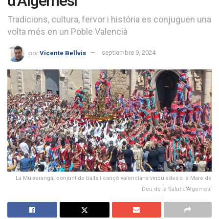
d’Algemesí
Tradicions, cultura, fervor i história es conjuguen una
volta més en un Poble Valencià
por
Vicente Bellvis
septiembre 9, 2024
La Muixeranga, conjunt de balls i cançó valencians vinculades a la Mare de
Deu de la Salut d'Algemesí