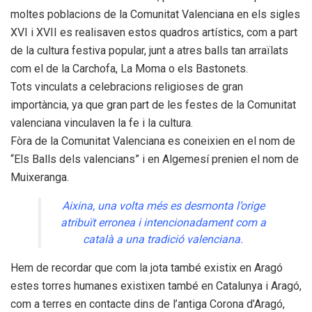
moltes poblacions de la Comunitat Valenciana en els sigles
XVI i XVII es realisaven estos quadros artístics, com a
part
de la cultura festiva popular, junt a atres balls tan arraïlats
com el de la Carchofa, La Moma o els Bastonets.
Tots vinculats a celebracions religioses de gran
importància, ya que gran
part
de les festes de la Comunitat
valenciana vinculaven la fe i la cultura.
Fòra de la Comunitat Valenciana es coneixien en el nom de
“Els Balls dels valencians” i en Algemesí prenien el nom de
Muixeranga.
Aixina, una volta més es desmonta l’orige
atribuït erronea i intencionadament com a
català a una tradició valenciana.
Hem de recordar que com la jota també existix en Aragó
estes torres humanes existixen també en Catalunya i Aragó,
com a terres en contacte dins de l’antiga Corona d’Aragó,