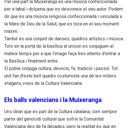
Per una
part
la Muixeranga és una música confeccionada
per a tabal i dolçaina que es desconeix el seu autor. Podem
dir que és una música religiosa confeccionada i vinculada a
la Mare de Deu de la Salut, que es toca en el seu moment
màxim.
També és una conjunt de danses, quadros artístics i música.
Tots en la porta de la basílica al uníson es conjuguen al
mateix
temps
per a que l’image faça tres intents d’entrar a
la Basílica i finalment entre.
El poble conjuga cultura, devoció, fe, tradició i passió. Tot
unit fan d’este bell quadro costumiste una de les millors
imàgens vives de la Cultura Valenciana.
Els balls valencians i la Muixeranga
Uns diran que és
part
de la Cultura catalana, com sempre
partix del genocidi cultural que sofrix la Comunitat
Valenciana des de fa décades, pero la realitat és que en