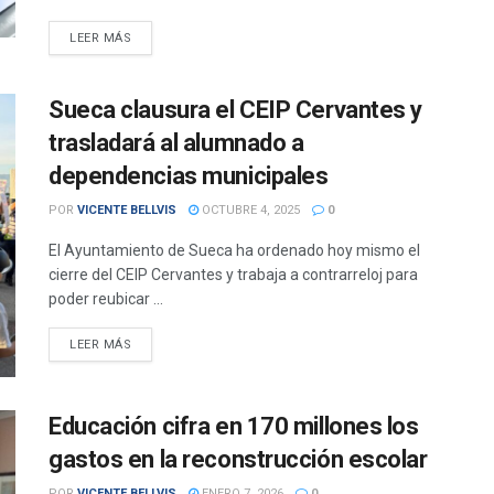
DETAILS
LEER MÁS
Sueca clausura el CEIP Cervantes y
trasladará al alumnado a
dependencias municipales
POR
VICENTE BELLVIS
OCTUBRE 4, 2025
0
El Ayuntamiento de Sueca ha ordenado hoy mismo el
cierre del CEIP Cervantes y trabaja a contrarreloj para
poder reubicar ...
DETAILS
LEER MÁS
Educación cifra en 170 millones los
gastos en la reconstrucción escolar
POR
VICENTE BELLVIS
ENERO 7, 2026
0