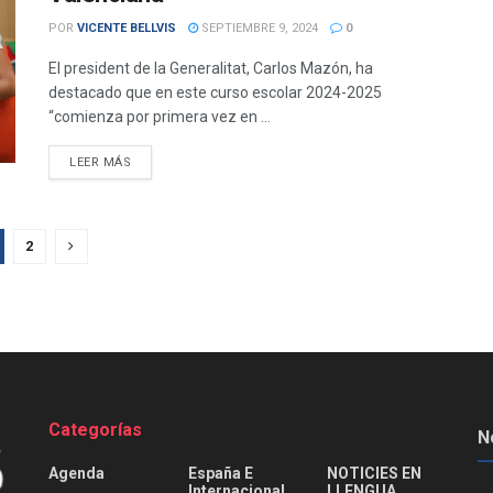
POR
VICENTE BELLVIS
SEPTIEMBRE 9, 2024
0
El president de la Generalitat, Carlos Mazón, ha
destacado que en este curso escolar 2024-2025
“comienza por primera vez en ...
DETAILS
LEER MÁS
2
Categorías
N
Agenda
España E
NOTICIES EN
Internacional
LLENGUA