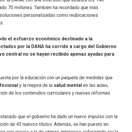
utado 70 millones. También ha recordado que más
 soluciones personalizadas como reubicaciones
s.
odo el esfuerzo económico destinado a la
ectados por la DANA ha corrido a cargo del Gobierno
vo central no se hayan recibido apenas ayudas para
apuesta por la educación con un paquete de medidas que
fesional
y la mejora de la
salud mental
en las aulas,
zación de los contenidos curriculares y nuevas reformas
estacado que el gobierno ha dado un nuevo impulso con la
ación de 43 nuevos títulos. Además, se han puesto en
ra con creces a la de etapas anteriores, reforzando así la