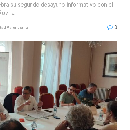
ebra su segundo desayuno informativo con el
Rovira
0
ad Valenciana