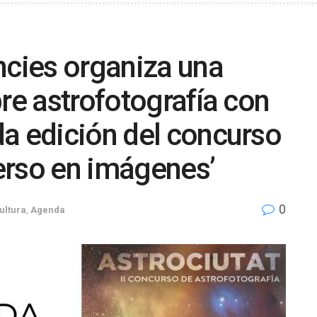
ncies organiza una
re astrofotografía con
a edición del concurso
verso en imágenes’
0
ultura
,
Agenda