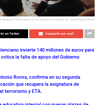
o desayuno informativo con el conseller de Educación, José Antonio Rovira
ir en Twitter
Compartir por mail
lenciano invierte 140 millones de euros para
 critica la falta de apoyo del Gobierno
ntonio Rovira, confirma en su segunda
cación que recupera la asignatura de
el terrorismo y ETA.
a educativa integral con nuevas plazas de