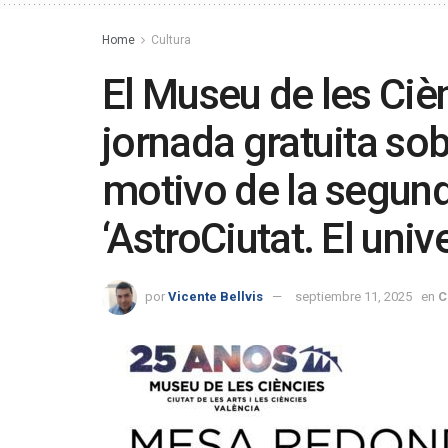
Home
Cultura
El Museu de les Ciè
jornada gratuita sob
motivo de la segund
‘AstroCiutat. El uni
por
Vicente Bellvis
septiembre 11, 2025
en
C