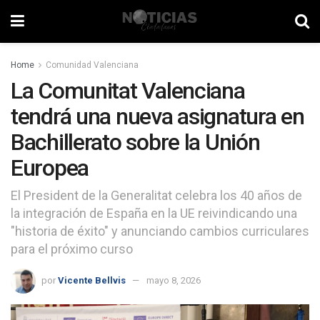
Home
Comunidad Valenciana
La Comunitat Valenciana
tendrá una nueva asignatura en
Bachillerato sobre la Unión
Europea
El President de la Generalitat celebra los 40 años de
la integración de España en la UE reivindicando una
"historia de éxito" y anunciando cambios curriculares
para el próximo curso
por
Vicente Bellvis
mayo 8, 2026