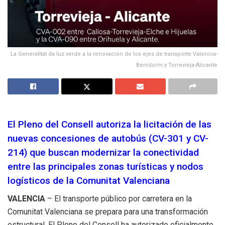
La Generalitat da luz verde a la renovación de los ejes de transporte Valencia-
Benidorm y Torrevieja-Alicante
El Pleno del Consell autoriza la licitación de las
nuevas concesiones de autobús (CV-301 y CV-
214) que buscan modernizar la conectividad
entre las principales zonas turísticas y nodos
logísticos de la Comunitat Valenciana
VALENCIA
– El transporte público por carretera en la
Comunitat Valenciana se prepara para una transformación
estructural. El Pleno del Consell ha autorizado oficialmente