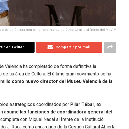
u área de Cultura con el nombramiento de David Gimilio al frente del MuVIM
ir en Twitter
Compartir por mail
de Valencia ha completado de forma definitiva la
 de su área de Cultura
.
El último gran movimiento se ha
imilio como nuevo director del Museu Valencià de la
mbios estratégicos coordinados por
Pilar Tébar
, ex
en
asume las funciones de coordinadora general del
 completa con Miquel Nadal al frente de la Institució
rdo J. Roca como encargado de la Gestión Cultural Abierta