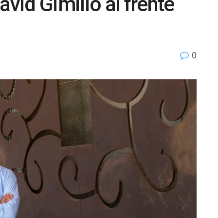
id Gimilio al frente
0