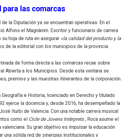
d para las comarcas
l de la Diputación ya se encuentran operativas.
En el
ció Alfons el Magnànim
.
Escritor y funcionario de carrera
o su hoja de ruta en asegurar
«la calidad del producto y la
os de la editorial con los municipios de la provincia
.
destinada de forma directa a las comarcas recae sobre
ral Abierta a los Municipios
.
Desde esta ventana se
es, premios y las muestras itinerantes de la corporación
.
n Geografía e Historia, licenciado en Derecho y titulado
2 ejerce la docencia y, desde 2016, ha desempeñado la
José Iturbi de Valencia
.
Con una notable carrera musical
entos como el
Cicle de Jovens Intèrprets
, Roca asume el
a valenciana
.
Su gran objetivo es impulsar la educación
ar una sólida red de sinergias institucionales y