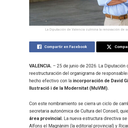
La Diputación de Valencia culmina la renovación de s
Compartir en Facebook
Compart
VALENCIA.
– 25 de junio de 2026
.
La Diputación 
reestructuración del organigrama de responsables
hecho efectivo con la
incorporación de David G
Ilustració i de la Modernitat (MuVIM)
.
Con este nombramiento se cierra un ciclo de ca
secretaria autonómica de Cultura del Consell, qui
área provincial
.
La nueva estructura directiva se
Alfons el Magnànim (la editorial provincial)
y Rica