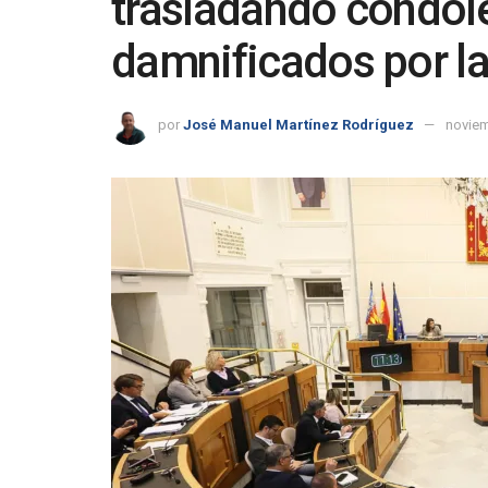
trasladando condole
damnificados por l
por
José Manuel Martínez Rodríguez
noviem