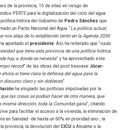
es de la provincia, 15 de ellas en riesgo de
dos PERTE para la digitalización del ciclo del agua.
 política hídrica del Gobierno de
Pedro Sánchez
que
amado un Pacto Nacional del Agua. “
La política actual,
que nos aleja de lo establecido tanto en la Agenda 2030
 ha apuntado el
presidente
. Así, ha reiterado que “
nada
esidad que tiene esta provincia de una política hídrica
onde hay a donde se necesita
” y ha aprovechado este
empo récord
” de las obras del post trasvase
Júcar-
 ahora sí tiene clara la defensa del agua para la
un discurso claro y sin dobleces
”.
utación
ha elogiado las políticas impulsadas por la
que las cosas se podían hacer de otra manera, que
a misma dirección, toda la Comunitat gana
”, citando
e para facilitar el acceso a la vivienda, la eliminación de
pera en Sanidad -de hasta un 60% en prioridad uno-, la
a provincia, la devolución del
CICU
a Alicante o la