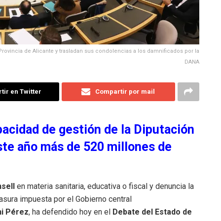
 Provincia de Alicante y trasladan sus condolencias a los damnificados por la
DANA
ir en Twitter
Compartir por mail
pacidad de gestión de la Diputación
este año más de 520 millones de
sell
en materia sanitaria, educativa o fiscal y denuncia la
asura impuesta por el Gobierno central
i Pérez
, ha defendido hoy en el
Debate del Estado de