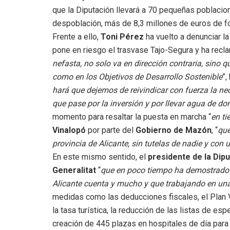
que la Diputación llevará a 70 pequeñas poblacion
despoblación, más de 8,3 millones de euros de fon
Frente a ello,
Toni Pérez
ha vuelto a denunciar la
pone en riesgo el trasvase Tajo-Segura y ha recl
nefasta, no solo va en dirección contraria, sino 
como en los Objetivos de Desarrollo Sostenible
”,
hará que dejemos de reivindicar con fuerza la nec
que pase por la inversión y por llevar agua de d
momento para resaltar la puesta en marcha “
en ti
Vinalopó
por parte del
Gobierno de Mazón
, “
que
provincia de Alicante, sin tutelas de nadie y con 
En este mismo sentido, el
presidente de la Dip
Generalitat
“
que en poco tiempo ha demostrado 
Alicante cuenta y mucho y que trabajando en un
medidas como las deducciones fiscales, el Plan Viv
la tasa turística, la reducción de las listas de es
creación de 445 plazas en hospitales de día para l