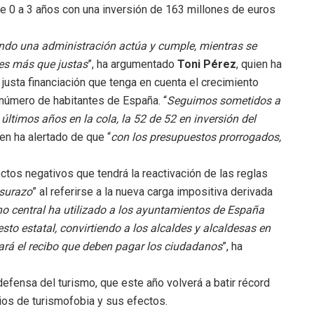
de 0 a 3 años con una inversión de 163 millones de euros
ndo una administración actúa y cumple, mientras se
nes más que justas
”, ha argumentado
Toni Pérez
, quien ha
 justa financiación que tenga en cuenta el crecimiento
n número de habitantes de España. “
Seguimos sometidos a
últimos años en la cola, la 52 de 52 en inversión del
ien ha alertado de que “
con los presupuestos prorrogados,
fectos negativos que tendrá la reactivación de las reglas
surazo
” al referirse a la nueva carga impositiva derivada
no central ha utilizado a los ayuntamientos de España
o estatal, convirtiendo a los alcaldes y alcaldesas en
ará el recibo que deben pagar los ciudadanos
”, ha
efensa del turismo, que este año volverá a batir récord
ios de turismofobia y sus efectos.