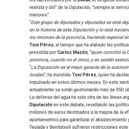
realista y útil” de la Diputación, “siempre al ser
menores”.
“
Este grupo de diputados y diputadas se está dej
en la historia de esta Diputación y lo está hacie
los rincones de la provincia, haciendo especial é
Toni Pérez
, al tiempo que ha alabado las polític
presidida por
Carlos Mazón
, “qu
ien convirtió la 
provincia, cuando no el único, y en sostén esenc
“
La Diputación es el mejor garante de la autonomí
locales
”, ha insistido
Toni Pérez
, quien ha desta
impulsado en estos últimos meses. En este senti
actualmente se están gestionando más de 950 obr
La defensa del agua ha sido otra de las líneas a
Diputación
en este debate, resaltando las polític
millones de euros destinados a la mejora de la ef
ayuntamientos para garantizar el abastecimiento
Teulada y Benitatxell sufrieron restricciones est