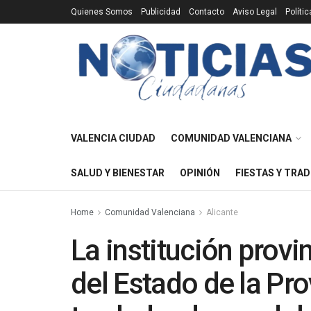
Quienes Somos
Publicidad
Contacto
Aviso Legal
Políti
VALENCIA CIUDAD
COMUNIDAD VALENCIANA
SALUD Y BIENESTAR
OPINIÓN
FIESTAS Y TRAD
Home
Comunidad Valenciana
Alicante
La institución provi
del Estado de la Pro