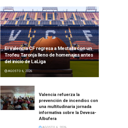
El Valencia CF regresa a Mestalla con un
Trofeu Taronja lleno de homenajes antes
del inicio de LaLiga
AGOSTO 6, 2026
Valencia refuerza la
prevención de incendios con
una multitudinaria jornada
informativa sobre la Devesa-
Albufera
AGOSTO 6, 2026