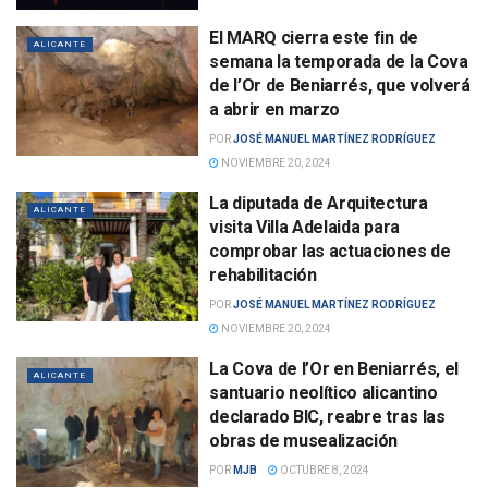
El MARQ cierra este fin de
ALICANTE
semana la temporada de la Cova
de l’Or de Beniarrés, que volverá
a abrir en marzo
POR
JOSÉ MANUEL MARTÍNEZ RODRÍGUEZ
NOVIEMBRE 20, 2024
La diputada de Arquitectura
ALICANTE
visita Villa Adelaida para
comprobar las actuaciones de
rehabilitación
POR
JOSÉ MANUEL MARTÍNEZ RODRÍGUEZ
NOVIEMBRE 20, 2024
La Cova de l’Or en Beniarrés, el
ALICANTE
santuario neolítico alicantino
declarado BIC, reabre tras las
obras de musealización
POR
MJB
OCTUBRE 8, 2024