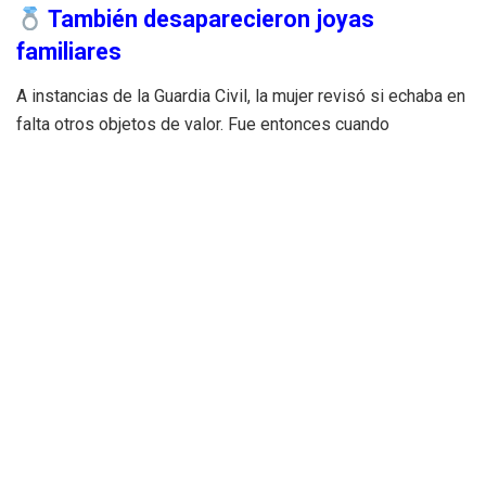
También desaparecieron joyas
familiares
A instancias de la Guardia Civil, la mujer revisó si echaba en
falta otros objetos de valor. Fue entonces cuando
descubrió la desaparición de varias joyas familiares
,
algunas de gran valor sentimental. Los investigadores
comenzaron una labor de rastreo en establecimientos de
compraventa de oro y joyerías.
Gracias a este seguimiento,
los agentes lograron
recuperar gran parte de las joyas robadas
, que habían
sido vendidas por la sospechosa. Se calcula que la mujer
obtuvo unos
1.800 euros
a cambio de las piezas
sustraídas.
Detención y entrega a la justicia