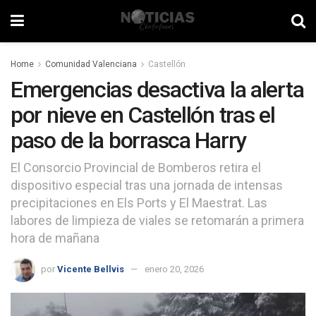
Home
Comunidad Valenciana
Castellón
Emergencias desactiva la alerta
por nieve en Castellón tras el
paso de la borrasca Harry
El Consorcio Provincial de Bomberos retira el
dispositivo especial tras una jornada de intensas
precipitaciones en Els Ports y El Maestrat. Las
labores de limpieza de viales se retomarán a primera
hora de mañana
por
Vicente Bellvis
enero 20, 2026